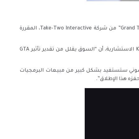
يبقى الرهان الأكبر لسوني على إطلاق لعبة “Grand Theft Auto VI” من شركة Take-Two Interactive، المقررة
ويرى المحلل سيركان توتو، مؤسس شركة Kantan Games الاستشارية، أن “السوق يقلل من تقدير تأثير GTA
ه من Asymmetric Advisors أن “أرباح سوني ستستفيد بشكل كبير من مبيعات البرمجيات
زه هذا الإطلاق”.