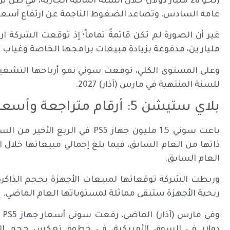
عامه السادس، وتصاعد الضغوط الناجمة عن ارتفاع أسعار رق
مليار ين، مدفوعة بزيادة مبيعات برامجها الخاصة وغياب 
للسنة المنتهية في مارس (آذار) 2027.
بلاي ستيشن 5: أرقام متراجعة وأسعار مرتفعة
العام السابق.
وربطت الشركة توقعاتها لمبيعات الأجهزة بحجم الذاكرة
ربحية الأجهزة ستبقى مماثلة لمستوياتها العام الماضي.
دولار في السوق الأمريكية، في خطوة تعكس حجم الت