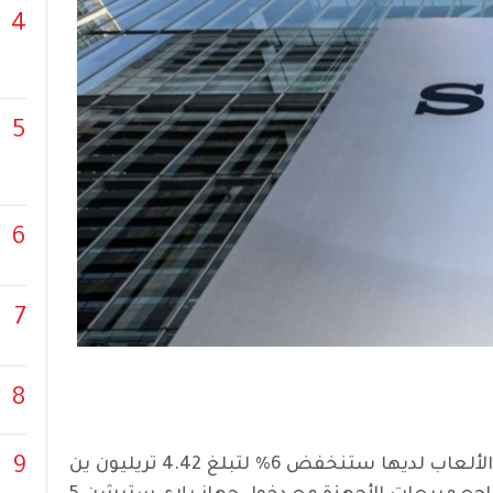
4
5
6
7
8
9
كشفت شركة سوني اليابانية، الجمعة، أن مبيعات قطاع الألعاب لديها ستنخفض 6% لتبلغ 4.42 تريليون ين