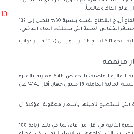
(نحو 28 مليار دولار) خلال السنة المالية الجارية، في ظل تراجع مبيعات الأجهزة مع دخول جهاز بلاي ستيشن 5
ائق الذاكرة عالمياً.
10
غير أن الصورة لم تكن قاتمةً تماماً؛ إذ توقعت الشركة ارتفاع أرباح القطاع نفسه بنسبة 30% لتصل إلى 137
خسائر انخفاض القيمة التي سجلتها العام الماضي.
وعلى المستوى الكلي، توقعت سوني نمو أرباحها التشغيلية بنحو 11% لتبلغ 1.6 تريليون ين (10.2 مليار دولار)
باعت سوني 1.5 مليون جهاز PS5 في الربع الأخير من السنة المالية الماضية، بانخفاض 46% مقارنة بالفترة
ذاتها من العام السابق، فيما بلغ إجمالي مبيعاتها خلال السنة المالية الكاملة 16 مليون جهاز، أقل بـ14% عن
 التي تستطيع تأمينها بأسعار معقولة، مؤكدة أن
وفي مارس (آذار) الماضي، رفعت سوني أسعار جهاز PS5 للمرة الثانية في أقل من عام، بما في ذلك زيادة 100
حديات التي تواجهها سلاسل التوريد في قطاع