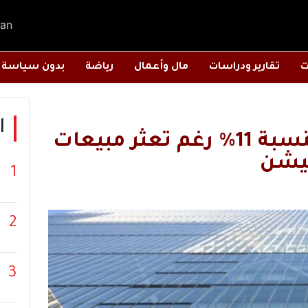
an
ت
تقارير ودراسات
مال وأعمال
رياضة
بدون سياسة
ا
سوني تتوقع نمواً في أرباحها بنسبة 11% رغم تعثر مبيعات
يشن
1
2
3