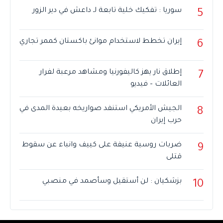
سوريا : تفكيك خلية تابعة لـ داعش في دير الزور
5
إيران تخطط لاستخدام موانئ باكستان كممر تجاري
6
إطلاق نار يهز كاليفورنيا ومشاهد مرعبة لفرار
7
العائلات – فيديو
الجيش الأمريكي استنفد صواريخه بعيدة المدى في
8
حرب إيران
ضربات روسية عنيفة على كييف وانباء عن سقوط
9
قتلى
بزشكيان : لن أستقيل وسأصمد في منصبي
10