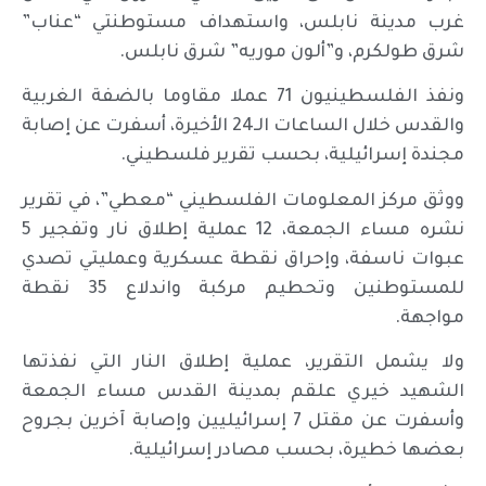
غرب مدينة نابلس، واستهداف مستوطنتي “عناب”
شرق طولكرم، و”ألون موريه” شرق نابلس.
ونفذ الفلسطينيون 71 عملا مقاوما بالضفة الغربية
والقدس خلال الساعات الـ24 الأخيرة، أسفرت عن إصابة
مجندة إسرائيلية، بحسب تقرير فلسطيني.
ووثق مركز المعلومات الفلسطيني “معطي”، في تقرير
نشره مساء الجمعة، 12 عملية إطلاق نار وتفجير 5
عبوات ناسفة، وإحراق نقطة عسكرية وعمليتي تصدي
للمستوطنين وتحطيم مركبة واندلاع 35 نقطة
مواجهة.
ولا يشمل التقرير، عملية إطلاق النار التي نفذتها
الشهيد خيري علقم بمدينة القدس مساء الجمعة
وأسفرت عن مقتل 7 إسرائيليين وإصابة آخرين بجروح
بعضها خطيرة، بحسب مصادر إسرائيلية.