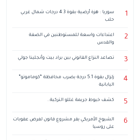
سوريا : هزة أرضية بقوة 4.3 درجات شمال غربي
1
حلب
اعتداءات واسعة للمستوطنين في الضفة
2
والقدس
تصاعد النزاع القانوني بين براد بيت وأنجلينا جولي
3
زلزال بقوة 5.1 درجة يضرب محافظة “كوماموتو”
4
اليابانية
كشف خيوط جريمة غللو التركية..
5
الشيوخ الأمريكي يقر مشروع قانون لفرض عقوبات
6
على روسيا