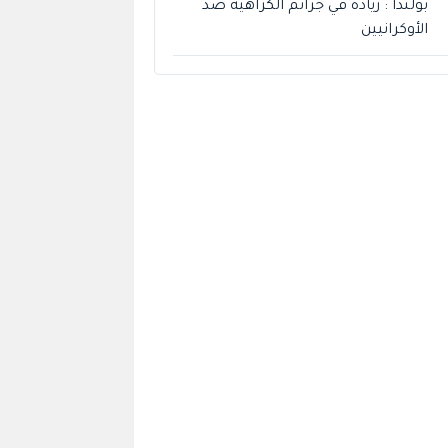
بولندا : زيادة في جرائم الكراهية ضد
الأوكرانيين