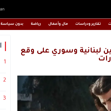
an
ت
تقارير ودراسات
مال وأعمال
رياضة
بدون سياسة
ا
 لبنانية وسوري على وقع
رات
1
2
3