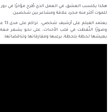
هكذا يكتسب العشق، في العمل الذي طُرح مؤخرًا في دور ا
للموت أكثر منه مجرد علاقة ومشاعر بين شخصين.
يعتم
وصورًا التُقطت في قلب الأحداث، على نحو يشعر معه الم
يعيشها لحظة بلحظة، برعبها ومفارقاتها وتناقضاتها.