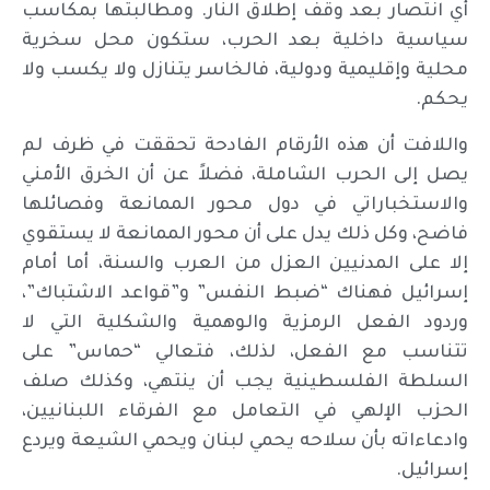
أي انتصار بعد وقف إطلاق النار. ومطالبتها بمكاسب
سياسية داخلية بعد الحرب، ستكون محل سخرية
محلية وإقليمية ودولية، فالخاسر يتنازل ولا يكسب ولا
يحكم.
واللافت أن هذه الأرقام الفادحة تحققت في ظرف لم
يصل إلى الحرب الشاملة، فضلاً عن أن الخرق الأمني
والاستخباراتي في دول محور الممانعة وفصائلها
فاضح، وكل ذلك يدل على أن محور الممانعة لا يستقوي
إلا على المدنيين العزل من العرب والسنة، أما أمام
إسرائيل فهناك “ضبط النفس” و”قواعد الاشتباك”،
وردود الفعل الرمزية والوهمية والشكلية التي لا
تتناسب مع الفعل، لذلك، فتعالي “حماس” على
السلطة الفلسطينية يجب أن ينتهي، وكذلك صلف
الحزب الإلهي في التعامل مع الفرقاء اللبنانيين،
وادعاءاته بأن سلاحه يحمي لبنان ويحمي الشيعة ويردع
إسرائيل.