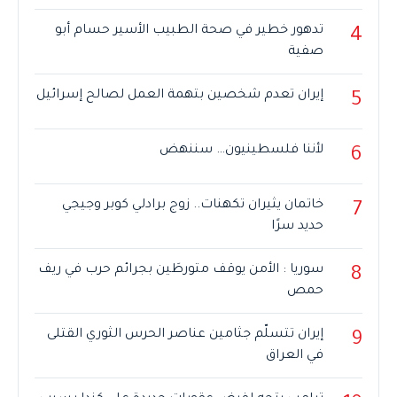
تدهور خطير في صحة الطبيب الأسير حسام أبو
4
صفية
إيران تعدم شخصين بتهمة العمل لصالح إسرائيل
5
لأننا فلسطينيون… سننهض
6
خاتمان يثيران تكهنات.. زوج برادلي كوبر وجيجي
7
حديد سرًا
سوريا : الأمن يوقف متورطَين بجرائم حرب في ريف
8
حمص
إيران تتسلّم جثامين عناصر الحرس الثوري القتلى
9
في العراق