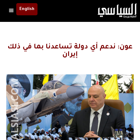
English
عون: ندعم أي دولة تساعدنا بما في ذلك
إيران