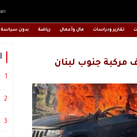
an
ت
تقارير ودراسات
مال وأعمال
رياضة
بدون سياسة
ا
 مركبة جنوب لبنان
1
2
3