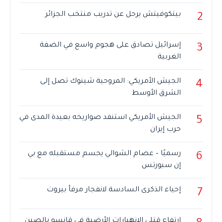
بيتكوفيتش يرحل عن تدريب منتخب الجزائر
2
إسرائيل تصادق على هجوم واسع في الضفة
3
الغربية
الجيش الأمريكي: المروحية شينوك تصل إلى
4
الشرق الأوسط
الجيش الأمريكي استنفد صواريخه بعيدة المدى في
5
حرب إيران
رسميًا – عصام الشوالي يحسم مستقبله مع بي
6
إن سبورتس
إحياء الذكرى السادسة لانفجار مرفأ بيروت
7
ارتفاع قتلى الانهيارات الأرضية في قانسو بالصين