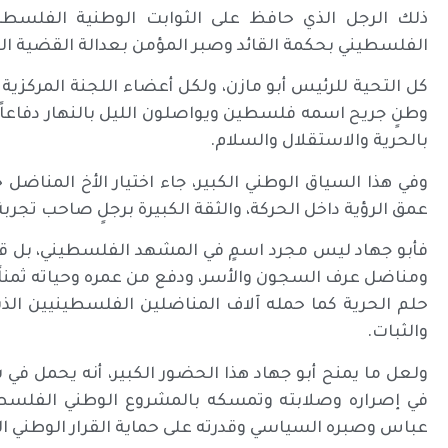
ذلك الرجل الذي حافظ على الثوابت الوطنية الفلسط
الفلسطيني بحكمة القائد وصبر المؤمن بعدالة القضية ا
كل التحية للرئيس أبو مازن، ولكل أعضاء اللجنة المركزية 
وطنٍ جريح اسمه فلسطين ويواصلون الليل بالنهار دفاع
بالحرية والاستقلال والسلام.
وفي هذا السياق الوطني الكبير، جاء اختيار الأخ المناض
عمق الرؤية داخل الحركة، والثقة الكبيرة برجلٍ صاحب تج
فأبو جهاد ليس مجرد اسمٍ في المشهد الفلسطيني، بل قا
ومناضل عرف السجون والأسر، ودفع من عمره وحياته ثمناً 
حلم الحرية كما حمله آلاف المناضلين الفلسطينيين الذين
والثبات.
ولعل ما يمنح أبو جهاد هذا الحضور الكبير، أنه يحمل في
في إصراره وصلابته وتمسكه بالمشروع الوطني الفلسط
عباس وصبره السياسي وقدرته على حماية القرار الوطني ا