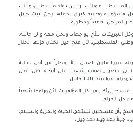
ير الفلسطينية ونائب لرئيس دولة فلسطين، ونائب
بل مسؤولية وطنية كبرى يحملها رجلٌ أثبت خلال
ر المراحل تعقيداً وخطورة.
ل التبريكات للأخ أبو جهاد، ونحن معه وإلى جانبه،
طني الفلسطيني، لأن فتح حين تختار، فإنها تختار
كزية، سيواصلون العمل ليلاً ونهاراً من أجل حماية
يني، وتعزيز صمود شعبنا على أرضه، حتى تبقى
وكرامته واستقلاله الكامل.
فلسطين أكبر من كل المؤامرات، لأن وراءها شعباً
م كل الجراح.
اسخ بأن فلسطين تستحق الحياة والحرية والسلام،
ء جيلاً بعد جيلا بعد جيل.