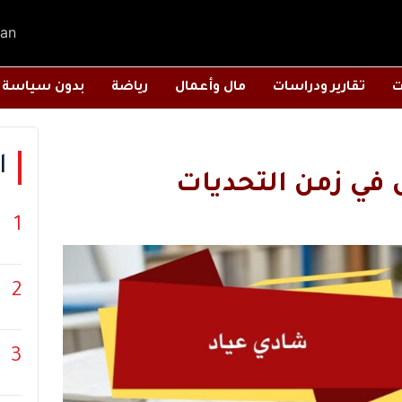
an
ت
تقارير ودراسات
مال وأعمال
رياضة
بدون سياسة
ا
ل في زمن التحديات
1
2
3