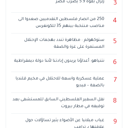
زلزال بقوة 5.9 يضرب مصر
3
250 من انصار فلسطين التقدميين صعدوا الى
4
مناصب منتخبة بينهم 35 للكونغرس
ستوكهولم : مظاهرة تندد بهجمات الإحتلال
5
المستمرة على غزة والضفة
نتنياهو: أعداؤنا يريدون إبادتنا لأننا دولة ديمقراطية
6
عملية عسكرية واسعة للاحتلال في مخيم قلنديا
7
بالضفة – فيديو
نقل السفير الفلسطيني السابق للمستشفى بعد
8
توقيفه في مطار بيروت
غياب ميلانيا عن الأضواء يثير تساؤلات حول
9
علاقتها بـ ترامب