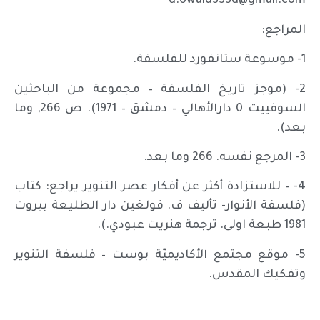
d.owaid333d@gmail.com
المراجع:
1- موسوعة ستانفورد للفلسفة.
2- (موجز تاريخ الفلسفة – مجموعة من الباحثين
السوفييت 0 دارالأهالي – دمشق – 1971). ص 266, وما
بعد).
3- المرجع نفسه. 266 وما بعد.
4- – للاستزادة أكثر عن أفكار عصر التنوير يراجع: كتاب
(فلسفة الأنوار- تأليف ف. فولغين دار الطليعة بيروت
1981 طبعة اولى. ترجمة هنريت عبودي.).
5- موقع مجتمع الأكاديميّة بوست – فلسفة التنوير
وتفكيك المقدس.