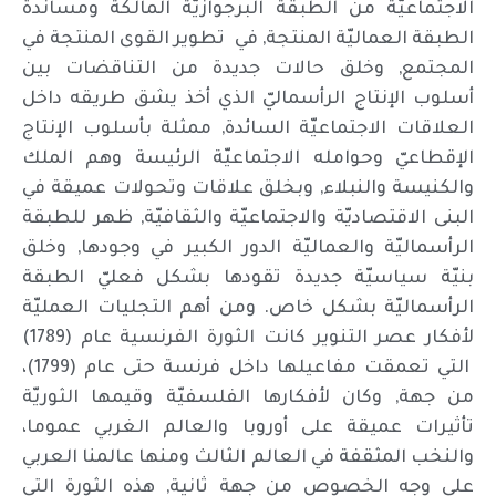
الاجتماعيّة من الطبقة البرجوازيّة المالكة ومساندة
الطبقة العماليّة المنتجة, في تطوير القوى المنتجة في
المجتمع, وخلق حالات جديدة من التناقضات بين
أسلوب الإنتاج الرأسماليّ الذي أخذ يشق طريقه داخل
العلاقات الاجتماعيّة السائدة, ممثلة بأسلوب الإنتاج
الإقطاعيّ وحوامله الاجتماعيّة الرئيسة وهم الملك
والكنيسة والنبلاء, وبخلق علاقات وتحولات عميقة في
البنى الاقتصاديّة والاجتماعيّة والثقافيّة, ظهر للطبقة
الرأسماليّة والعماليّة الدور الكبير في وجودها, وخلق
بنيّة سياسيّة جديدة تقودها بشكل فعليّ الطبقة
الرأسماليّة بشكل خاص. ومن أهم التجليات العمليّة
لأفكار عصر التنوير كانت الثورة الفرنسية عام (1789)
التي تعمقت مفاعيلها داخل فرنسة حتى عام (1799)،
من جهة, وكان لأفكارها الفلسفيّة وقيمها الثوريّة
تأثيرات عميقة على أوروبا والعالم الغربي عموما،
والنخب المثقفة في العالم الثالث ومنها عالمنا العربي
على وجه الخصوص من جهة ثانية, هذه الثورة التي