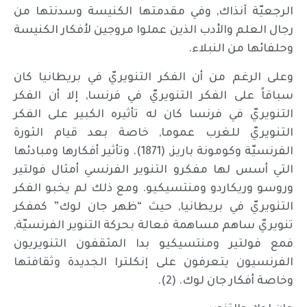
الرجعيّة آنذاك, وفي مقدمتها الكنيسة وسدنتها من
رجال العلم والأدب الذين عملوا مروجين لأفكار الكنيسة
وحلفائها من النبلاء.
وعلى الرغم من أن الفكر التنويريّ في بريطانيا كان
سباقاً على الفكر التنويريّ في فرنسا, إلا أن الفكر
التنويريّ في فرنسا كان له تأثيره الكبير على الفكر
التنويريّ للغرب عموما, خاصة بعد قيام الثورة
الفرنسيّة وكومونة باريز, (1871). وتأثير أفكارها ومبادئها
التي أسس لها مفكرو التنوير الفرنسي أمثال فولتير
وروسو وريكاردو ومنتسيكيو. ومع ذلك لم يخبو الفكر
التنويريّ في بريطانيا, حيث “ظهر جان لوك” كمفكر
تنويريّ ساهم مساهمة فعالة بحركة التنوير الفرنسيّة,
فمع فولتير ومنتسيكيو بدا المثقفون التنويريون
الفرنسيون يتعرفون على إنكلترا الجديدة وثقافتها
وخاصة أفكار جان لوك. (2).