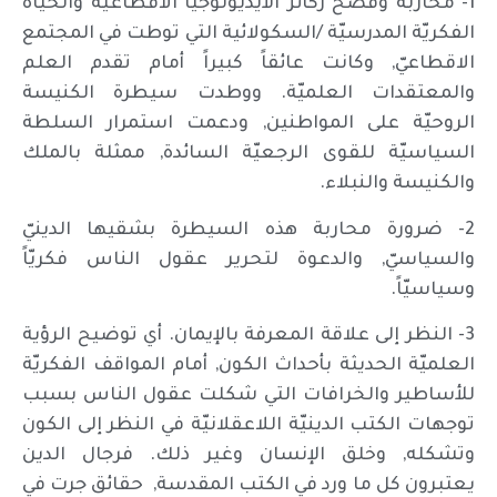
1- محاربة وفضح ركائز الأيديولوجيا الاقطاعيّة والحياة
الفكريّة المدرسيّة /السكولائية التي توطت في المجتمع
الاقطاعيّ, وكانت عائقاً كبيراً أمام تقدم العلم
والمعتقدات العلميّة. ووطدت سيطرة الكنيسة
الروحيّة على المواطنين, ودعمت استمرار السلطة
السياسيّة للقوى الرجعيّة السائدة, ممثلة بالملك
والكنيسة والنبلاء.
2- ضرورة محاربة هذه السيطرة بشقيها الدينيّ
والسياسيّ, والدعوة لتحرير عقول الناس فكريّاً
وسياسيّاً.
3- النظر إلى علاقة المعرفة بالإيمان. أي توضيح الرؤية
العلميّة الحديثة بأحداث الكون, أمام المواقف الفكريّة
للأساطير والخرافات التي شكلت عقول الناس بسبب
توجهات الكتب الدينيّة اللاعقلانيّة في النظر إلى الكون
وتشكله, وخلق الإنسان وغير ذلك. فرجال الدين
يعتبرون كل ما ورد في الكتب المقدسة, حقائق جرت في