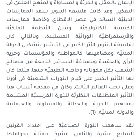
الإيمان بالعقل والحريّة والمساواة والمنهج العلميّ في
التفكير. وقد كانت فلسفة التنوير تنتقد الممارسات
الدينيّة السائد في عصر الاقطاع, وخاصة ممارسات
الكنيسة الكاثوليكيّة, وتدين الأنظمة الملكيّة
والأرستقراطيّة الوراثيّة المستبدة. وبالتالي كان
لفلسفة التنوير الأثر الكبير في التبشير بتشكيل الدولة
المدنيّة ومضامينها كالمواطنة والمؤسسات وحرية
الرأي والعقيدة وبصياغة الدساتير النابعة من مصالح
الشعب بكل مكوناته وخاصة الطبقيّة منها, مثلما كان
لها التأثير الكبير على قيام الثورات الشعبيّة في أوربا
وعلى نخب العالم الثالث, وكان في مقدمة أسباب هذا
التأثير المنطلقات النظريّة للثورة الفرنسيّة المشبعة
بمفاهيم الحرية والعدالة والمساواة والعلمانية
والدولة المدنيّة. (1).
لقد ساهمت الثورة الصناعيّة على امتداد القرنين
السابع عشرة والثامن عشرة, ممثلة بحواملها