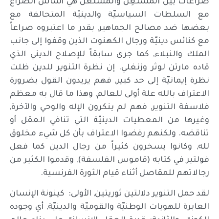
صراعات بين اَلْمُسْتَغِلْ واَلْمُسْتَغَلْ هي أساس الصراع
مع السلطات السياسيّة والدينيّة المتحالفة مع
بعضها ضد مصالح الجماهير, بقدر ما اعتبروه صراعاً
مع كنائس دينيّة ورجال الكهنوت الذين وقفوا إلى جانب
الملك والنبلاء, كما جرى سابقاً للإصلاح الديني الذي
قاده مارتن لوثر وزنغلي. إن نظرة التنوير للدين ظلت
نظرة إيمانيّة إلى حد كبير, فهم يريدون القول بضرورة
الاعتراف بالله علة أولى للعالم, وهذا ما قال به معظم
فلاسفة التنوير, فهم لم ينكرون الإله والوحي والآخرة,
وغيرها من المعطيات الدينيّة التي تنافي العقل أو
تناقضه. ولكنهم رفضوا الاعتراف بأن كل شيء مخلوق
لله, وكانوا يسخرون كثيراً من رجال الدين كما فعل
فولتير في كتابه (قاموس الفلسفة), وقدموا الكثير من
رجالاتهم للمقاصل أثناء قيام الثورة الفرنسية.
لقد حمل التنوير دلالتين ثوريتين, الأولى: كينونة الإنسان
العابرة للهويات الوطنيّة والقوميّة والدينيّة, أي وجوده