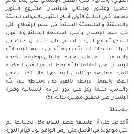
الكونيّ. والثانية: قدرة العقل الإنسانيّ على بناء عالم
مضيئ ومتنور, وبالتالي فالإنسان مشروع التنوير
وهدفه, ففي الدلالة الأولى أطاح التنوير بالقوالب الدينيّة
والطبقيّة والفلسفيّة السائدة في عصر الإقطاع, التي
قزم فيها الإنسان, وأعلن القطيعة الجدليّة ولا أقول
السكونيّة مع التراث القديم, على اعتبار أن هناك في
التراث محطات ايجابيّة وجوهريّة في قيمها الإنسانيّة
ولا بد من تبنيها واستلهامها وبالتالي توظيفها لخدمة
الإنسان. وفي الدلالة الثانيّة أيقظ التنوير القدرة الفكريّة
للفرد لمعارضة دور الدين الإرشادي لرجال الكنيسة في
الفكر والعمل. وربطه بالفرد دون وساطة بين الله
والناس, مثلما ركز على دور الإرادة الإنسانية وقدرة
الإنسان على تحقيق مصيره بذاته. (5).
ملاحظة:
أأكد هنا على أن فلسفة عصر التنوير وكل تجلياتها, لم
تكن موجودة في الأصل على أرض الواقع لولا قيام الثورة