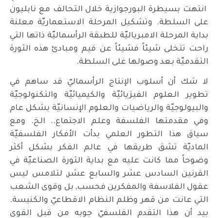
انتهت بسيطرة البورجوازية خلال التحالف مع نابليون
على السلطة. وتشكيل المرحلة الاستعماريّة معلنة
بداية المرحلة الامبرياليّة للطبقة الرأسماليّة ذاتها التي
راحت تتخلى شيئاً فشيئاً عن قيم ومبادئ هذه الثورة
التقدميّة بعد وصولها غلى السلطة.
لا شك أن أسلوب الإنتاج الرأسماليّ قد ساهم في
تطوير العلوم الفيزيائيّة والكيميائيّة والتكنولوجيّة
والبيولوجيّة والرياضيات والعلوم الإنسانيّة بشكل عام
وفي مقدمتها الفلسفة وعلم الاجتماع.. الخ. ومع
سياق هذا التطور العلمي بدأت الأفكار الفلسفيّة
الماديّة تشق طريقها في عالم الفكر بشكل أكثر
وضوحاً مما كانت عليه مع بداية الثورة الصناعيّة في
القرنين السادس عشر والسابع عشر, لتلامس ليس
عقول الفلاسفة والمفكرين فحسب, بل وقوى الشعب
التي عانت من قهر وظلم النظام الاقطاعيّ والكنيسة.
بيد أن هذا التقدم الفلسفيّ جوبه من قبل القوى