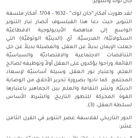
جان لوك والتنوير:
لقد طورت أفكار “جان لوك” -1632 – 1704. أفكار فلسفة
التنوير, حيث دعا هذا الفيلسوف أنصار تيار التنوير
الواسع إلى مناهضة الأيديولوجية الاقطاعيّة
السكولائيّة/ المدرسيّة. أي (الدينيّة الوثوقيّة) التي
جعلت الإيمان بديلاً عن العقل, والفضيلة بديلاً عن حل
التناقضات الاجتماعية والاقتصاديّة والسياسيّة
القائمة, وراحوا يؤكدون على العقل أولاً وتوظيفه لصالح
العلم, واعتبار نور العقل وسيلة أساسيّة لإسعاد
المجتمع, كما نادوا بضرورة تحرير الأخلاق من الوصاية
الدينيّة, ونشر الثقافة والعلم بين الجماهير باعتبارها
القوة المحركة للتطور التاريخ, والشرط الأساس
لسلطة العقل. (3).
الدور التاريخي لفلاسفة عصر التنوير في القرن الثامن
عشر: