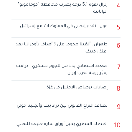
زلزال بقوة 5.1 درجة يضرب محافظة “كوماموتو”
4
اليابانية
عون : تقدم إيجابي في المفاوضات مع إسرائيل
5
طهران : ألغينا هجوما على 3 أهداف بأوكرانيا بعد
6
اعتذار كييف
ضغط اقتصادي بدلا من هجوم عسكري – ترامب
7
يغيّر رؤيته لحرب إيران
إصابات برصاص الاحتلال في غزة
8
تصاعد النزاع القانوني بين براد بيت وأنجلينا جولي
9
القضاء المصري يحيل أوراق سارة خليفة للمفتي
10