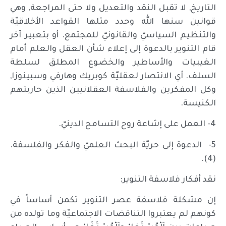
التاريخ, لا تقبل النقد والتعديل ولا حتى المراجعة, وهي
قوانين سنها الله وحدد مثلها القواعد الأخلاقيّة
والتنظيم السياسيّ والقانونيّ للمجتمع. أو بتعبير آخر
قام التنوير بالدعوة إلى إعلاء شأن العقل والعلم أمام
الغيبيات والأساطير والخضوع المطلق لسلطة
السلف. أي الانتصار لعقليّة كوبريك وهارفي وسبينوزا,
وكل المفكرين والفلاسفة العقلانيين الذين حاربتهم
الكنيسة.
4- العمل على إشاعة روح التسامح الدينيّ.
5- الدعوة إلى حريّة البحث العلميّ والفكر والفلسفة.
(4).
نقد أفكار فلاسفة التنوير:
إن مشكلة فلاسفة عصر التنوير تكمن أساساً في
كونهم لم يعتبروا التناقضات الاجتماعيّة وما تولده من