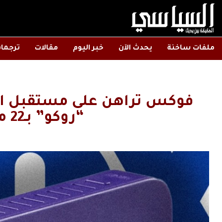
ملفات ساخنة
يحدث الآن
خبر اليوم
مقالات
ترجما
فوكس تراهن على مستقبل ال
“روكو” بـ22 مليار دولار