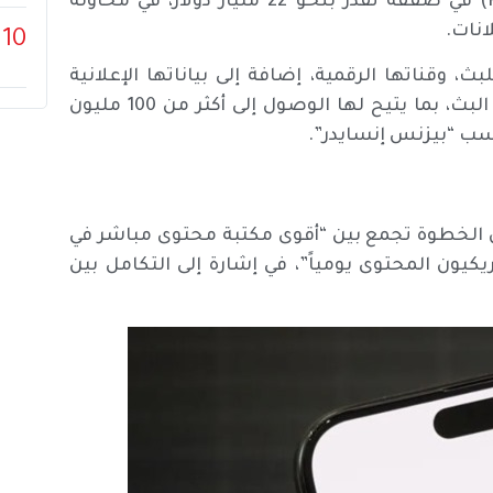
الأمريكية (Fox) عن استحواذها على منصة “روكو” (Roku) في صفقة تُقدّر بنحو 22 مليار دولار، في محاولة
انات.
10
قناتها الرقمية، إضافة إلى بياناتها الإعلانية
الضخمة، ضمن استراتيجية فوكس التوسعية في قطاع البث، بما يتيح لها الوصول إلى أكثر من 100 مليون
حسب “بيزنس إنسايدر”.
إن الخطوة تجمع بين “أقوى مكتبة محتوى مباشر في
كيون المحتوى يومياً”، في إشارة إلى التكامل بين