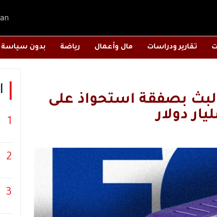
an
ت
تقارير ودراسات
مال وأعمال
رياضة
بدون سياسة
ا
بث بصفقة استحواذ على
1
2
3