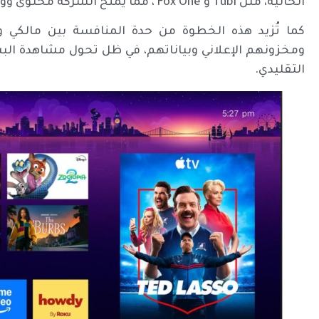
الحالية، مثل Tubi و Fox One ، مما يمنح الشركة محتوىً ووصولاً مباشراً إلى سلوك المشاهدين، وفق “Cnet”.
كما تُزيد هذه الخطوة من حدة المنافسة بين مالكي و
ومخزونهم الإعلاني وبياناتهم، في ظل تحول مشاهدة البث ا
التقليدي.