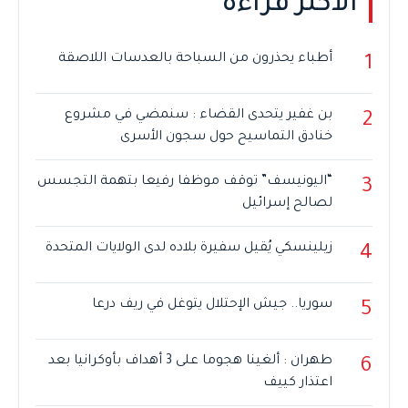
الأكثر قراءة
أطباء يحذرون من السباحة بالعدسات اللاصقة
1
بن غفير يتحدى القضاء : سنمضي في مشروع
2
خنادق التماسيح حول سجون الأسرى
“اليونيسف” توقف موظفا رفيعا بتهمة التجسس
3
لصالح إسرائيل
زيلينسكي يُقيل سفيرة بلاده لدى الولايات المتحدة
4
سوريا.. جيش الإحتلال يتوغل في ريف درعا
5
طهران : ألغينا هجوما على 3 أهداف بأوكرانيا بعد
6
اعتذار كييف