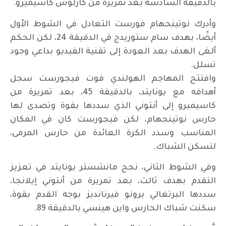
بالدقيقة السادسة بعد تمريرة من كارلوس كاسيميرو.
وأدرك نوتينجهام فورست التعادل في الشوط الأول
أيضًا، بهدف سام ستوريدج في الدقيقة 24، لكن الحكم
ألغى الهدف بعد العودة إلى تقنية الفيديو بداعي وجود
تسلل.
وافتتح المهاجم الهولندي فوت فيجورست سجل
أهدافه مع يونايتد، بالدقيقة 45، بعد تمريرة من
كاسيميرو إلى أنتوني الذي سددها بقوة وتصدى لها
حارس نوتينجهام، لكن فيجورست كان في المكان
المناسب وسدد الكرة العائدة من حارس المرمى،
لتسكن الشباك.
وفي الشوط الثاني، نجح مانشستر يونايتد في تعزيز
التقدم بهدف ثالث، بعد تمريرة من أنتوني إيلانجا،
سددها البرتغالي برونو فيرنانديز بوجه القدم بقوة،
سكنت شباك الحارس واين هينسي بالدقيقة 89.