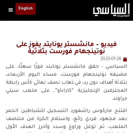
English
فيديو – مانشستر يونايتد يفوز على
نوتينجهام فورست بثلاثية
2023-01-26
السياسي – حقق مانشستر يونايتد فوزًا سهلًا، على
مضيفه نوتينجهام فورست، مساء اليوم الأربعاء،
بثلاثة أهداف دون رد، في ذهاب نصف نهائي كأس رابطة
المحترفين الإنجليزية “كاراباو”، على ملعب سيتي
جراوند.
افتتح ماركوس راشفورد التسجيل للشياطين الحمر
بعد مجهود فردي رائع، واستلام الكرة من منتصف
الملعب، ثم توغل وراوغ وسدد وأحرز الهدف الأول