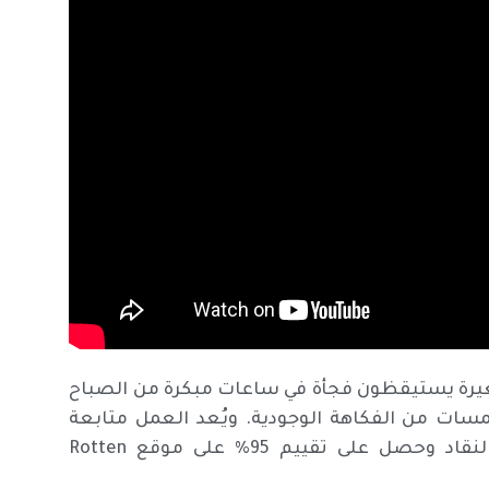
بلدة مايبروك الصغيرة يستيقظون فجأة في ساعات مبكرة من الصباح
ات من الفكاهة الوجودية. ويُعد العمل متابعة
مبتكرة لفيلم كريغر الأول عام 2022، وقد نال إشادة النقاد وحصل على تقييم 95% على موقع Rotten