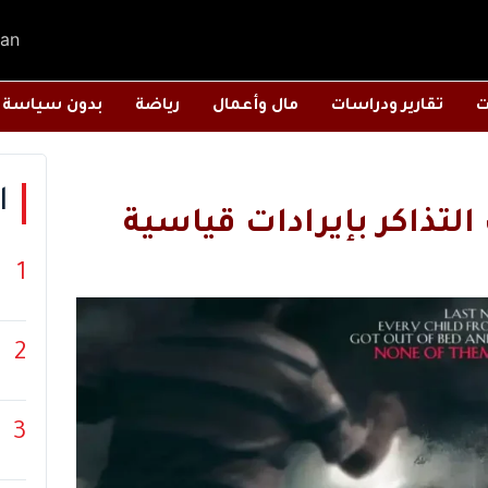
an
ت
تقارير ودراسات
مال وأعمال
رياضة
بدون سياسة
ا
1
2
3