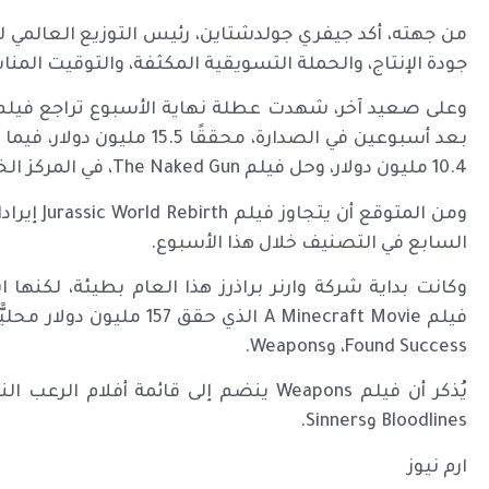
من جهته، أكد جيفري جولدشتاين، رئيس التوزيع العالمي لشرك
جودة الإنتاج، والحملة التسويقية المكثفة، والتوقيت الم
10.4 مليون دولار، وحل فيلم The Naked Gun، في المركز الخامس بإيرادات 8.4 مليون دولار.
السابع في التصنيف خلال هذا الأسبوع.
وكانت بداية شركة وارنر براذرز هذا العام بطيئة، لكنه
Found Success، وWeapons.
Bloodlines وSinners.
ارم نيوز