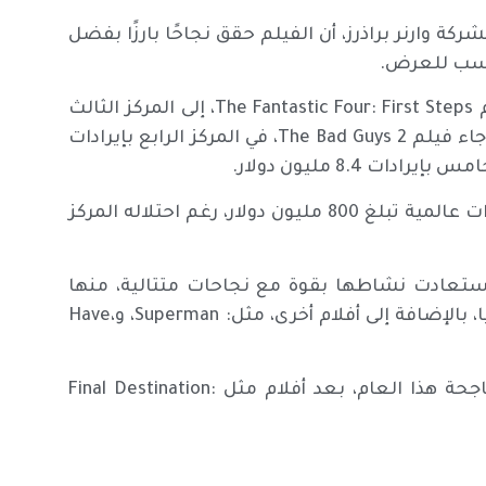
ة وارنر براذرز، أن الفيلم حقق نجاحًا بارزًا بفضل
ناسب للعرض.
وعلى صعيد آخر، شهدت عطلة نهاية الأسبوع تراجع فيلم The Fantastic Four: First Steps، إلى المركز الثالث
بعد أسبوعين في الصدارة، محققًا 15.5 مليون دولار، فيما جاء فيلم The Bad Guys 2، في المركز الرابع بإيرادات
ومن المتوقع أن يتجاوز فيلم Jurassic World Rebirth إيرادات عالمية تبلغ 800 مليون دولار، رغم احتلاله المركز
ا استعادت نشاطها بقوة مع نجاحات متتالية، منها
فيلم A Minecraft Movie الذي حقق 157 مليون دولار محليًّا، بالإضافة إلى أفلام أخرى، مثل: Superman، و،Have
يُذكر أن فيلم Weapons ينضم إلى قائمة أفلام الرعب الناجحة هذا العام، بعد أفلام مثل Final Destination: