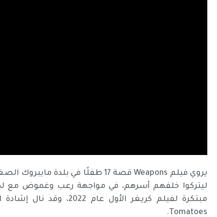
يروي فيلم Weapons قصة 17 طفلًا في 
ليتركوا خلفهم أسرهم، في مواجهة رعب وغموض مع لمس
Tomatoes.