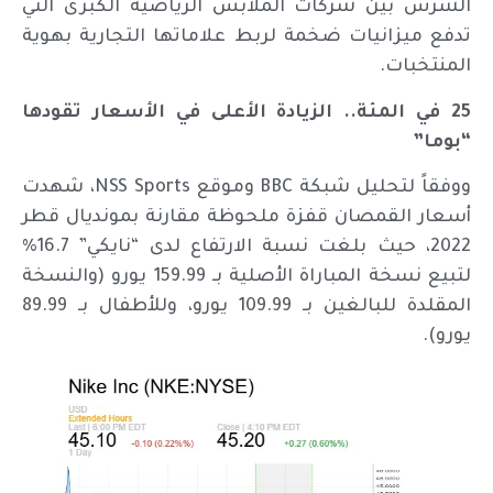
الشرس بين شركات الملابس الرياضية الكبرى التي
تدفع ميزانيات ضخمة لربط علاماتها التجارية بهوية
المنتخبات.
25 في المئة.. الزيادة الأعلى في الأسعار تقودها
“بوما”
ووفقاً لتحليل شبكة BBC وموقع NSS Sports، شهدت
أسعار القمصان قفزة ملحوظة مقارنة بمونديال قطر
2022، حيث بلغت نسبة الارتفاع لدى “نايكي” 16.7%
لتبيع نسخة المباراة الأصلية بـ 159.99 يورو (والنسخة
المقلدة للبالغين بـ 109.99 يورو، وللأطفال بـ 89.99
يورو).