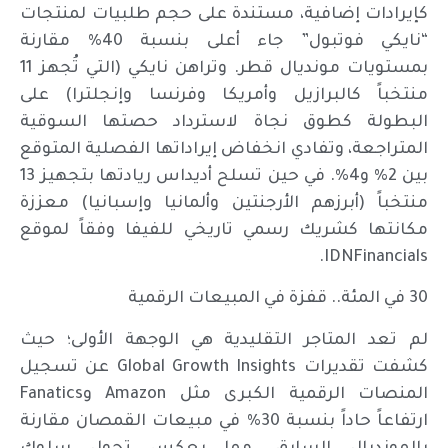
كإيرادات إضافية، مستندة على حجم طلبيات لمنتجات
“نايكي فوتبول” جاء أعلى بنسبة 40% مقارنة
بمستويات مونديال قطر. وتراهن نايكي (التي تُجهز 11
منتخباً كالبرازيل وأمريكا وفرنسا وإنجلترا) على
البطولة كطوق نجاة لاسترداد حصتها السوقية
المتراجعة، وتفادي انخفاض إيراداتها الفصلية المتوقع
بين 2% و4%. في حين تسلح أديداس ريادتها بتجهيز 13
منتخباً (أبرزهم الأرجنتين وألمانيا وإسبانيا) معززة
مكانتها كشريك رسمي تاريخي للفيفا وفقاً لموقع
IDNFinancials.
30 في المئة.. قفزة في المبيعات الرقمية
لم تعد المتاجر التقليدية هي الوجهة الأولى؛ حيث
كشفت تقديرات Global Growth Insights عن تسجيل
المنصات الرقمية الكبرى مثل Amazon وFanatics
ارتفاعاً حاداً بنسبة 30% في مبيعات القمصان مقارنة