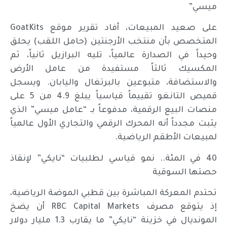
ميسي”
على صعيد المبيعات، أفاد تقرير موقع GoatKits
المتخصص بأن منتخب الأرجنتين (حامل اللقب) يحلق
وحيداً في الصدارة عالمياً، تليه البرازيل ثانياً، ثم
المكسيك ثالثاً مستفيدة من عامل الأرض
والاستضافة، متبوعين بالبرتغال واليابان. ويسجل
قميص التانغو تقييماً قياسياً يبلغ 4.9 من 5 على
منصات البيع الرقمية، مدفوعاً بـ “عامل ميسي” الذي
يثبت مجدداً أنه المحرك الرقمي والتجاري الأول عالمياً
لمبيعات الأطقم الرياضية.
40 في المئة.. نمو قياسي لطلبيات “نايكي” لإنقاذ
حصتها السوقية
تحتدم المعركة المباشرة بين قطبي الموضة الرياضية،
إذ يتوقع مصرف RBC Capital Markets أن يضخ
المونديال في خزينة “نايكي” ما يقارب 1.3 مليار دولار