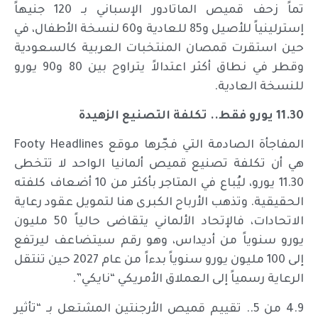
تماً زحف قميص الماتادور الإسباني بـ 120 جنيهاً
إسترلينياً للأصيل و85 للعادية و60 لنسخة الأطفال، في
حين استقرت قمصان المنتخبات العربية كالسعودية
وقطر في نطاق أكثر اعتدالاً يتراوح بين 80 و90 يورو
للنسخة العادية.
11.30 يورو فقط.. تكلفة التصنيع الزهيدة
المفاجأة الصادمة التي فجّرها موقع Footy Headlines
هي أن تكلفة تصنيع قميص ألمانيا الواحد لا تتخطى
11.30 يورو، ليُباع في المتاجر بأكثر من 10 أضعاف كلفته
الحقيقية. وتذهب الأرباح الكبرى هنا لتمويل عقود رعاية
الاتحادات، فالإتحاد الألماني يتقاضى حالياً 50 مليون
يورو سنوياً من أديداس، وهو رقم سيتضاعف ليرتفع
إلى 100 مليون يورو سنوياً بدءاً من عام 2027 حين تنتقل
الرعاية رسمياً إلى العملاق الأمريكي “نايكي”.
4.9 من 5.. تقييم قميص الأرجنتين المشتعل بـ “تأثير