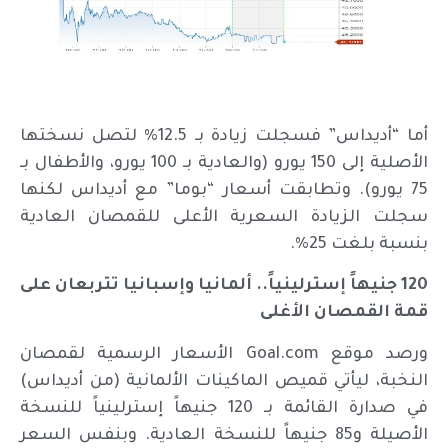
أما “أديداس” فسجلت زيادة بـ 12.5% لتصل نسختها
الأصلية إلى 150 يورو (والعادية بـ 100 يورو، والأطفال بـ
75 يورو). وتطابقت أسعار “بوما” مع أديداس لكنها
سجلت الزيادة السعرية الأعلى للقمصان العادية
بنسبة بلغت 25%.
120 جنيهاً إسترلينياً.. ألمانيا وإسبانيا تتربعان على
قمة القمصان الأغلى
ورصد موقع Goal.com الأسعار الرسمية لقمصان
النخبة، ليأتي قميص الماكينات الألمانية (من أديداس)
في صدارة القائمة بـ 120 جنيهاً إسترلينياً للنسخة
الأصيلة و85 جنيهاً للنسخة العادية. وبنفس السعر