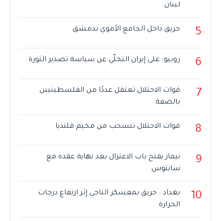
لبنان
حريق داخل الجامع الأموي بدمشق
5
روبيو: على إيران التخلّي عن سياسة تصدير الثورة
6
قوات الاحتلال تعتقل عددًا من الفلسطينيين
7
بالضفة
قوات الاحتلال تنسحب من مخيم قلنديا
8
نيمار يفتح باب الاعتزال بعد نهاية عقده مع
9
سانتوس
بغداد : حريق بمعسكر التاجي إثر ارتفاع درجات
10
الحرارة