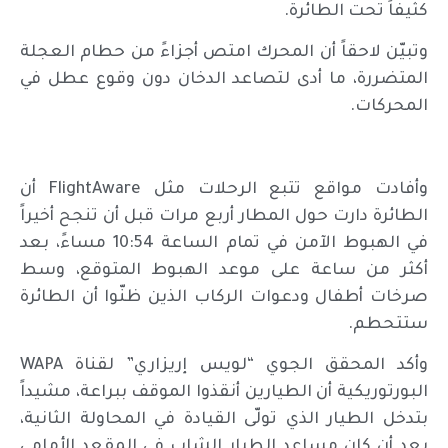
كثيفاً تحت الطائرة.
وتبيّن لاحقاً أن المحرك امتص أجزاءً من حطام العجلة
المتضررة، ما أدى لتصاعد الدخان دون وقوع عطل في
المحركات.
وأفادت مواقع تتبع الرحلات مثل FlightAware أن
الطائرة دارت حول المطار أربع مرات قبل أن تنجح أخيراً
في الهبوط الآمن في تمام الساعة 10:54 مساءً، بعد
أكثر من ساعة على موعد الهبوط المتوقع، وسط
صرخات أطفال ودعوات الركاب الذين ظنّوا أن الطائرة
ستتحطم.
وأكد المحقق الجوي “لويس إريزاري” لقناة WAPA
البورتوريكية أن الطيارين أنقذوا الموقف ببراعة، مشيداً
بتدخل الطيار الذي تولّى القيادة في المحاولة الثانية،
بعد أن كان مساعد الطيار الشاب في المقعد الأمامي