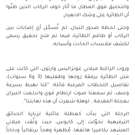
والتحليق فوق المطار، ما أثار خوف الركاب الذين ظنّوا
أن الطائرة على وشك الانهيار.
وحتى لحظة صدور البيان، لم تُسجّل أي إصابات بين
الركاب أو طاقم الطائرة، فيما تم فتح تحقيق رسمي
لكشف ملابسات الحادث وأسبابه.
وروت الراكبة ميلاني غونزاليس وارتون، التي كانت على
متن الطائرة برفقة زوجها وطفليها (3 و6 سنوات)،
تفاصيل اللحظات المرعبة قائلة: “كنا نهبط بسرعة
وعنف، ثم سمعنا صوت ارتطام قوي واندلعت النيران
بعجلة المقدمة.. لوهلة شعرت أن هذه نهايتنا”.
الرحلة التي بدأت كعطلة عائلية لزيارة الحدائق
الترفيهية تحوّلت إلى كابوس، حيث وثّقت ميلاني
المشهد بكاميرا هاتفها، مُظهرة وهجاً برتقالياً ودخاناً