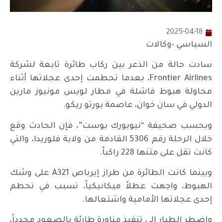
2025-04-18
السياسي -وكالات
سادت حالة من الذعر بين ركاب طائرة تابعة لشركة
Frontier Airlines، بعدما تحطمت إحدى عجلاتها أثناء
محاولة هبوط فاشلة في مطار لويس مونيوز مارين
الدولي في سان خوان، عاصمة بورتو ريكو.
وبحسب صحيفة “نيويورك بوست”، فإن الحادث وقع
خلال الرحلة رقم 5306 القادمة من ولاية فلوريدا، والتي
كانت تقل على متنها 228 راكباً.
وبينما كانت الطائرة من طراز إيرباص A321 على وشك
الهبوط، واجهت عطلاً ميكانيكياً، تسبب في تحطم
إحدى عجلاتها الأمامية واشتعالها.
واضطر الطيار إلى تنفيذ مناورة طارئة بالصعود مجدداً،