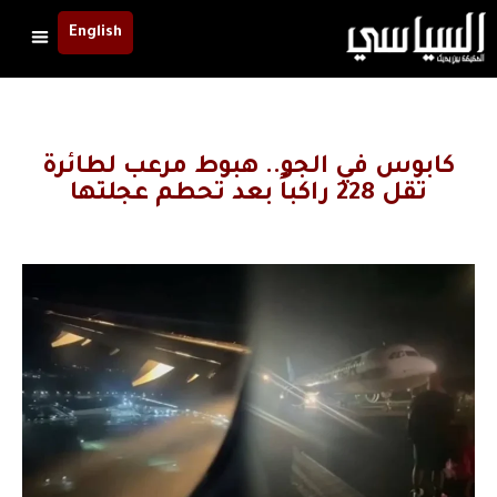
English
كابوس في الجو.. هبوط مرعب لطائرة
تقل 228 راكباً بعد تحطم عجلتها