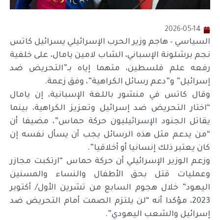
2026-05-14
السياسي – هاجم وزير الحرب الإسرائيلي يسرائيل كاتس
نجم برشلونة الإسباني، الشاب لامين يامال، على خلفية
رفعه علم فلسطين، متهما إياه بـ”التحريض ضد
إسرائيل” و”دعم رسائل الكراهية”، وفق زعمة.
وقال كاتس في منشور باللغة الإسبانية، إن يامال
“اختار التحريض ضد إسرائيل وتعزيز الكراهية، بينما
يقاتل الجنود الإسرائيليون حركة حماس”، مضيفا أن
“من يدعم مثل هذه الرسائل يجب أن يسأل نفسه إن
كان يعتبر ذلك إنسانيا أو أخلاقيا”.
وزعم الوزير الإسرائيلي أن حركة حماس “ارتكبت مجازر
وعمليات قتل بحق الأطفال والنساء والمسنين
اليهود” خلال هجوم السابع من تشرين الأول/ أكتوبر
2023، مؤكدا أنه “لن يلتزم الصمت أمام التحريض ضد
إسرائيل والشعب اليهودي”.