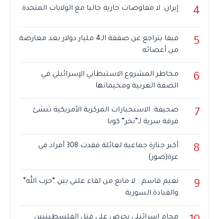
إيران: لا مفاوضات جارية حاليا مع الولايات المتحدة
4
فيفا يتراجع عن صفقة الـ4 مليار دولار بعد معارضة
5
من أعضائه
مخاطر المشروع الاستيطاني الإسرائيلي في
6
الضفة الغربية ومخيماتها
صحيفة: الاستخبارات المركزية الأمريكية تنشئ
7
فرقة سرية لـ”نخر” كوبا
أكبر جنازة جماعية لعائلة فقدت 308 أفراد في
8
غزة(صور)
نعيم قاسم : لا مانع من لقاء علني بين “حزب الله”
9
والقيادة السورية
محامٍ إسرائيلي يحرض على قتل الفلسطينيين