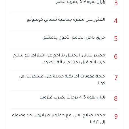
زلزال بقوة 5.9 يضرب مصر
3
العثور على مقبرة جماعية شمالي كوسوفو
4
حريق داخل الجامع الأموي بدمشق
5
مصدر لبناني: الاحتلال يتراجع عن اشتراط نزع سلاح
6
حزب الله قبل بحث مسألة الحدود
حزمة عقوبات أمريكية جديدة على عسكريين في
7
كوبا
زلزال بقوة 4.5 درجات يضرب فنزويلا
8
محمد صلاح يغني مع جماهير طرابزون بعد وصوله
9
إلى تركيا