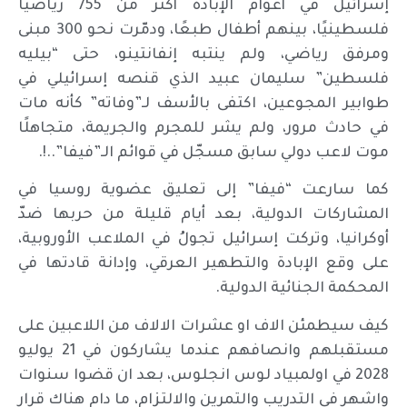
إسرائيل في أعوام الإبادة أكثر من 755 رياضيًا
فلسطينيًا، بينهم أطفال طبعًا، ودمّرت نحو 300 مبنى
ومرفق رياضي، ولم ينتبه إنفانتينو، حتى “بيليه
فلسطين” سليمان عبيد الذي قنصه إسرائيلي في
طوابير المجوعين، اكتفى بالأسف لـ”وفاته” كأنه مات
في حادث مرور، ولم يشر للمجرم والجريمة، متجاهلًا
موت لاعب دولي سابق مسجّل في قوائم الـ”فيفا”..!.
كما سارعت “فيفا” إلى تعليق عضوية روسيا في
المشاركات الدولية، بعد أيام قليلة من حربها ضدّ
أوكرانيا، وتركت إسرائيل تجولُ في الملاعب الأوروبية،
على وقع الإبادة والتطهير العرقي، وإدانة قادتها في
المحكمة الجنائية الدولية.
كيف سيطمئن الاف او عشرات الالاف من اللاعبين على
مستقبلهم وانصافهم عندما يشاركون في 21 يوليو
2028 في اولمبياد لوس انجلوس، بعد ان قضوا سنوات
واشهر في التدريب والتمرين والالتزام، ما دام هناك قرار