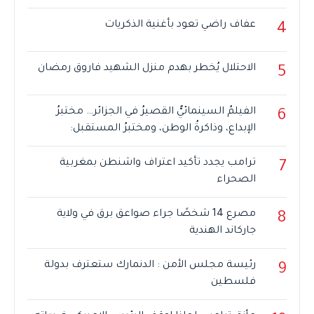
عفاف راضي تعود بأغنية الذكريات
4
الاحتلال يُخطر بهدم منزل الشهيد فاروق رمضان
5
الفيلمُ السينمائيُّ القصيرُ في الجزائر… مختبرُ
6
الإبداع، وذاكرةُ الوطن، ومختبرُ المستقبل:
ترامب يجدد تأكيد اعتراف واشنطن بمغربية
7
الصحراء
مصرع 14 شخصًا جراء صواعق برق في ولاية
8
جاركاند الهندية
رئيسة مجلس الأمن : الدنمارك ستعترف بدولة
9
فلسطين