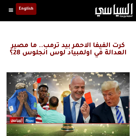
English
كرت الفيفا الاحمر بيد ترمب.. ما مصير
العدالة في اولمبياد لوس انجلوس 28؟