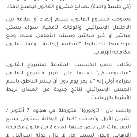
(في جلسة واحدة) لصالح مشروع القانون ليصبح نافذا.
وبموجب مشروع القانون، سيتم إنهاء أي علاقة بين
الاحتلال الإسرائيلي والوكالة الأممية، سواء بشكل
مباشر أو غير مباشر، وسيتم التعامل معها ومع
موظفيها باعتبارها “منظمة إرهابية” وفقا لقانون
مكافحة الإرهاب.
وقالت عضو الكنيست المقدمة لمشروع القانون
“ميلينوفسكي” تعليقا على تمرير مشروع القانون
بقراءة أولى إنه “لا يمر يوم دون أن ينشر الناطق باسم
الجيش الإسرائيلي نتائج جديدة من الميدان تربط
الأونروا بالإرهاب”.
وادعت بأن “الأونوروا” متورطة في هجوم 7 أكتوبر /
تشرين الأول، وأضافت “كما أن الوكالة تستوفي جميع
التعريفات التي تنص عليها المادة 2 من قانون مكافحة
الإرهاب، ولكن لسبب ما، لا تزال دولة إسرائيل لا