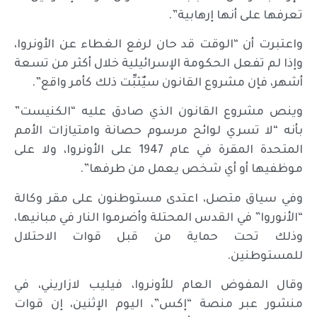
تعرفها على أنها إرهابية”.
واعتبرت أن “الوقت قد حان لرفع الغطاء عن الأونروا،
وإذا لم تفعل الحكومة الإسرائيلية خلال أكثر من تسعة
أشهر، فإن مشروع القانون سيٌثبِّت ذلك كأمر واقع”.
وينص مشروع القانون الذي صادق عليه “الكنيست”
بأنه “لا تسري لوائح مرسوم حصانة وامتيازات الأمم
المتحدة المقرة في عام 1947 على الأونروا، ولا على
موظفيها أو أي شخص يعمل من طرفها”.
وفي سياق متصل، اعتدى مستوطنون على مقر وكالة
“الأنوروا” في القدس المحتلة وأضرموا النار في مبانيها،
وذلك تحت حماية من قبل قوات الاحتلال
للمستوطنين.
وقال المفوض العام للأونروا، فيليب لازاريني، في
منشور عبر منصة “إكس”، اليوم الإثنين، إن قوات