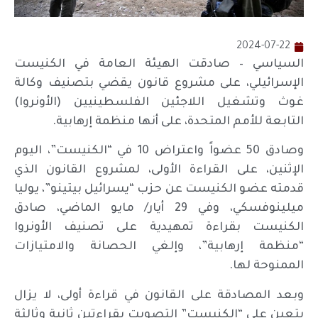
2024-07-22
السياسي – صادقت الهيئة العامة في الكنيست
الإسرائيلي، على مشروع قانون يقضي بتصنيف وكالة
غوث وتشغيل اللاجئين الفلسطينيين (الأونروا)
التابعة للأمم المتحدة، على أنها منظمة إرهابية.
وصادق 50 عضواً واعتراض 10 في “الكنيست”، اليوم
الإثنين، على القراءة الأولى، لمشروع القانون الذي
قدمته عضو الكنيست عن حزب “يسرائيل بيتينو”، يوليا
ميلينوفسكي، وفي 29 أيار/ مايو الماضي، صادق
الكنيست بقراءة تمهيدية على تصنيف الأونروا
“منظمة إرهابية”، وإلغي الحصانة والامتيازات
الممنوحة لها.
وبعد المصادقة على القانون في قراءة أولى، لا يزال
يتعين على “الكنيست” التصويت بقراءتين ثانية وثالثة