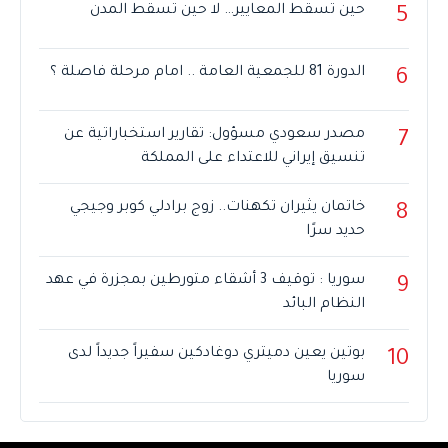
حين تسقط المعايير… لا حين تسقط المدن
5
الدورة 81 للجمعية العامة .. امام مرحلة فاصلة ؟
6
مصدر سعودي مسؤول: تقارير استخباراتية عن
7
تنسيق إيراني للاعتداء على المملكة
خاتمان يثيران تكهنات.. زوج برادلي كوبر وجيجي
8
حديد سرًا
سوريا : توقيف 3 أشقاء متورطين بمجزرة في عهد
9
النظام البائد
بوتين يعين دميتري دوغادكين سفيراً جديداً لدى
10
سوريا