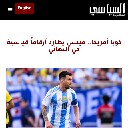
English
كوبا أمريكا.. ميسي يطارد أرقاماً قياسية
في النهائي