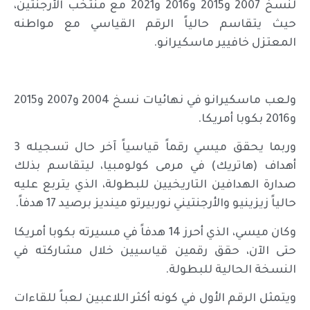
لنسخ 2007 و2015 و2016 و2021 مع منتخب الأرجنتين،
حيث يتقاسم حالياً الرقم القياسي مع مواطنه
المعتزل خافيير ماسكيرانو.
ولعب ماسكيرانو في نهائيات نسخ 2004 و2007 و2015
و2016 بكوبا أمريكا.
وربما يحقق ميسي رقماً قياسياً آخر حال تسجيله 3
أهداف (هاتريك) في مرمى كولومبيا، ليتقاسم بذلك
صدارة الهدافين التاريخيين للبطولة، الذي يتربع عليه
حالياً زيزينيو والأرجنتيني نوربيرتو مينديز برصيد 17 هدفاً.
وكان ميسي، الذي أحرز 14 هدفاً في مسيرته بكوبا أمريكا
حتى الآن، حقق رقمين قياسيين خلال مشاركته في
النسخة الحالية للبطولة.
ويتمثل الرقم الأول في كونه أكثر اللاعبين لعباً للقاءات