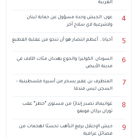
الغربية
عون: الجيش وحدة مسؤول عن حماية لبنان
4
ولاشرعية لاي سلاح آخر
أحيانا… أعظم انتصار هو أن تنجو من عقلية القطيع
5
السودان: الكوليرا والجوع يهددان مئات الآلاف في
6
مدينة الأبيض
المتطرف بن غفير يسخر من أسيرة فلسطينية –
7
السجن ليس فندقا
غواتيمالا تصدر إنذارًا من مستوى “خطر” عقب
8
ثوران بركان فويغو
جيش الإحتلال يرفع التأهب تحسبًا لهجمات من
9
فصائل عراقية