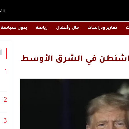
an
ت
تقارير ودراسات
مال وأعمال
رياضة
بدون سياسة
ا
اشنطن في الشرق الأوسط
1
2
3