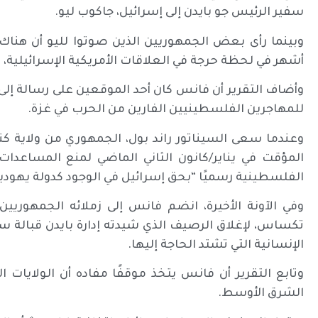
سفير الرئيس جو بايدن إلى إسرائيل، جاكوب ليو.
وبينما رأى بعض الجمهوريين الذين صوتوا لليو أن هنا
أشهر في لحظة حرجة في العلاقات الأمريكية الإسرائيلية، كان فانس من بين 43 جم
وأضاف التقرير أن فانس كان أحد الموقعين على رسالة إلى
للمهاجرين الفلسطينيين الفارين من الحرب في غزة.
وعندما سعى السيناتور راند بول، الجمهوري من ولاية كنت
المؤقت في يناير/كانون الثاني الماضي لمنع المساعد
الفلسطينية رسميًا “بحق إسرائيل في الوجود كدولة يهودية
وفي الآونة الأخيرة، انضم فانس إلى زملائه الجمهوريين
تكساس، لإغلاق الرصيف الذي شيدته إدارة بايدن قبالة
الإنسانية التي تشتد الحاجة إليها.
وتابع التقرير أن فانس يتخذ موقفًا مفاده أن الولايات 
الشرق الأوسط.