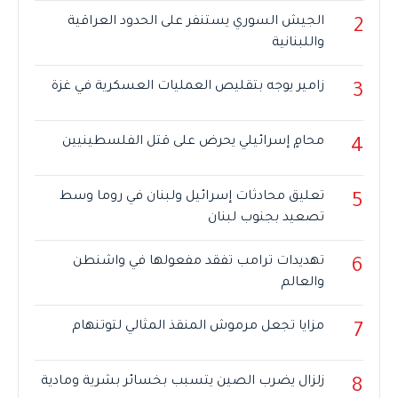
الجيش السوري يستنفر على الحدود العراقية
2
واللبنانية
زامير يوجه بتقليص العمليات العسكرية في غزة
3
محامٍ إسرائيلي يحرض على قتل الفلسطينيين
4
تعليق محادثات إسرائيل ولبنان في روما وسط
5
تصعيد بجنوب لبنان
تهديدات ترامب تفقد مفعولها في واشنطن
6
والعالم
مزايا تجعل مرموش المنقذ المثالي لتوتنهام
7
زلزال يضرب الصين يتسبب بخسائر بشرية ومادية
8