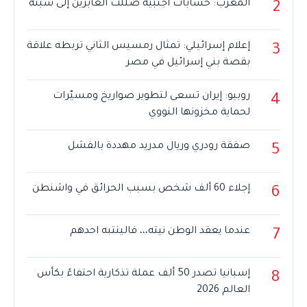
المغرب: حسابات أجنبية ضللت العابرين إلى سبتة
2
إعلام إسرائيلي: تمثال رمسيس الثاني تربطه علاقة
3
بقصة بني إسرائيل في مصر
روبيو: إيران تسعى لتطوير صواريخ ومسيّرات
4
لحماية مخزونها النووي
صفقة رودري وريال مدريد مهددة بالفشل
5
إجلاء 60 ألف شخص بسبب الحرائق في واشنطن
6
عندما يعقد الوطن نيته،،، فالينتبه احدهم
7
إسبانيا تصدر 50 ألف عملة تذكارية احتفاءً بكأس
8
العالم 2026