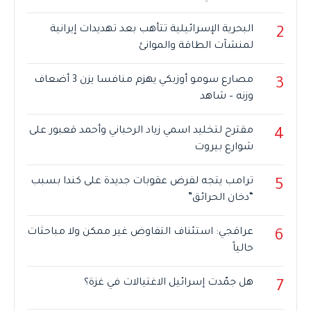
البحرية الإسرائيلية تتأهب بعد تهديدات إيرانية
2
لمنشآت الطاقة والموانئ
مصارع سومو أوزبكي يهزم منافسا يزن 3 أضعاف
3
وزنه – شاهد
مقترح لتخليد اسمي زياد الرحباني وأحمد قعبور على
4
شوارع بيروت
ترامب يتجه لفرض عقوبات جديدة على كندا بسبب
5
“دخان الحرائق”
عراقجي: استئناف التفاوض غير ممكن ولا مباحثات
6
حالياً
هل جمّدت إسرائيل الاغتيالات في غزة؟
7