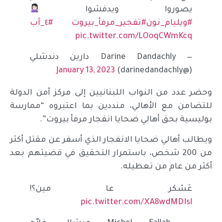
يصوروا ويدفشوا
#ويليام_نون
#تفجير_مرفأ_بيروت
#٤_آب
pic.twitter.com/LOoqCWmKcq
— Darine Dandachly دارين دندشلي
January 13, 2023
(@darinedandachly)
وحضر عدد من النواب اللبنانيين إلى مركز أمن الدولة
للتضامن مع الأهالي، منددين بما اعتبروه “ممارسة
بوليسية بحق أهالي ضحايا انفجار مرفأ بيروت”.
ويطالب أهالي ضحايا الانفجار الذي أسفر عن مقتل أكثر
من 200 شخص، باستمرار التحقيق في قضيتهم بعد
أكثر من عام من تعطيله.
عَسْكر عا مين؟!
pic.twitter.com/XA8wdMDIsl