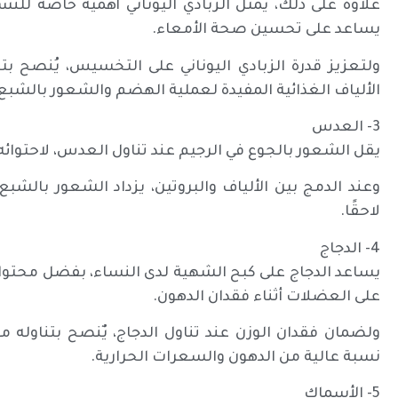
علاوة على ذلك، يمثل الزبادي اليوناني أهمية خاصة للنسا
يساعد على تحسين صحة الأمعاء.
ولتعزيز قدرة الزبادي اليوناني على التخسيس، يُنصح بتنا
الألياف الغذائية المفيدة لعملية الهضم والشعور بالشبع.
3- العدس
يقل الشعور بالجوع في الرجيم عند تناول العدس، لاحتوائه ع
وعند الدمج بين الألياف والبروتين، يزداد الشعور بالشب
لاحقًا.
4- الدجاج
يساعد الدجاج على كبح الشهية لدى النساء، بفضل محتواه 
على العضلات أثناء فقدان الدهون.
ولضمان فقدان الوزن عند تناول الدجاج، يٌنصح بتناوله مش
نسبة عالية من الدهون والسعرات الحرارية.
5- الأسماك