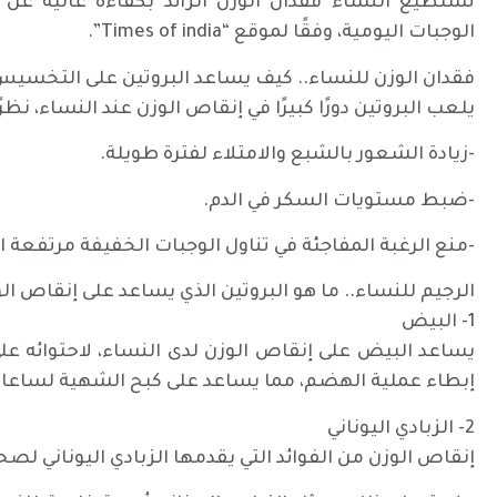
تستطيع النساء فقدان الوزن الزائد بكفاءة عالية عن
الوجبات اليومية، وفقًا لموقع “Times of india”.
فقدان الوزن للنساء.. كيف يساعد البروتين على التخسيس
يلعب البروتين دورًا كبيرًا في إنقاص الوزن عند النساء، نظرً
-زيادة الشعور بالشبع والامتلاء لفترة طويلة.
-ضبط مستويات السكر في الدم.
-منع الرغبة المفاجئة في تناول الوجبات الخفيفة مرتفعة ا
الرجيم للنساء.. ما هو البروتين الذي يساعد على إنقاص ال
1- البيض
يساعد البيض على إنقاص الوزن لدى النساء، لاحتوائه على 
إبطاء عملية الهضم، مما يساعد على كبح الشهية لساعا
2- الزبادي اليوناني
إنقاص الوزن من الفوائد التي يقدمها الزبادي اليوناني لصحة