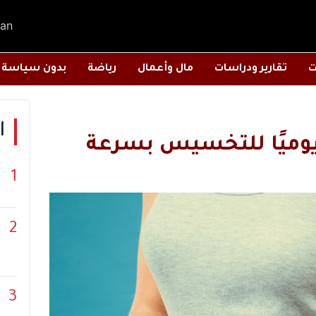
an
ت
تقارير ودراسات
مال وأعمال
رياضة
بدون سياسة
ا
1
2
3