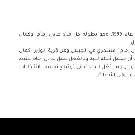
يُشار إلى أن فيلم “الواد محروس بتاع الوزير”، من إنتاج عام 1999، وهو بطولة كل من: عادل إمام، وكمال
ل.
ل إمام” عسكري في الجيش ومن قرية الوزير “كمال
 أن يعمل نجله لديه وبالفعل عمل عادل إمام عنده،
وزير، ويستغل الحادث في ترشيح نفسه للانتخابات
وتتوالى الأحداث.