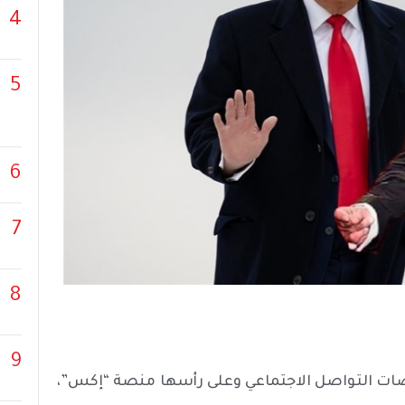
4
5
6
7
8
9
نصات التواصل الاجتماعي وعلى رأسها منصة “إكس”،