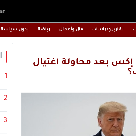
an
ت
تقارير ودراسات
مال وأعمال
رياضة
بدون سياسة
ا
 إكس بعد محاولة اغتيال
؟
1
2
3