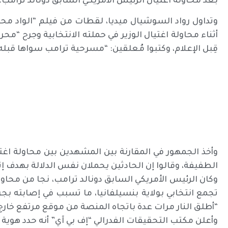
بعد محاولة اغتيال الرئيس الأمريكي السابق دونالد ترامب.
وتداول رواد السوشيال ميديا، لقطات من فيلم “الواد محر
أثناء محاولة اغتيال الوزير في حملته الانتخابية وجرح 
قِبل الإعلام، وكتبوا مُعلقين: “مسرحية ترامب سواها قبله 
وأخذ الجمهور في المقارنة بين المشهدين بين محاولة اغت
الطفيفة، وقالوا إن الحادثين يحملان نفس الدلالة بهدف إثا
وكان الرئيس الأمريكي السابق دونالد ترامب، نجا من محاو
تجمع انتخابي بولاية بنسيلفانيا، ما تسبب في إصابته بجر
“أطلق النار مرات عدة باتجاه المنصة من موقع مرتفع خارج 
وأعلن مكتب التحقيقات الفدرالي “إف بي آي” أنه حدد هوية المن