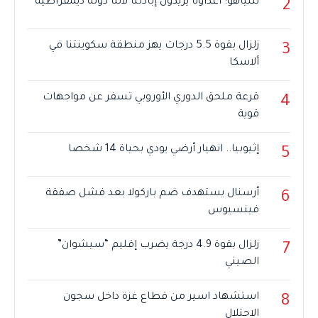
نتنياهو: أعداؤنا يريدون إبادتنا لأننا دولة ديمقراطية
2
زلزال بقوة 5.5 درجات يهز منطقة سكوينتنا في
3
ألاسكا
قرعة ملحق الدوري الأوروبي تسفر عن مواجهات
4
قوية
إثيوبيا.. انهيار أرضي يودي بحياة 14 شخصا
5
أرسنال يستهدف ضم باركولا بعد فشل صفقة
6
فينسيوس
زلزال بقوة 4.9 درجة يضرب إقليم “سيشوان”
7
الصيني
استشهاد اسير من قطاع غزة داخل سجون
8
الاحتلال