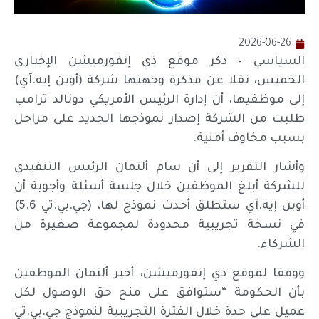
2026-06-26
السياسي – ذكر موقع ذي إنفورميشن الإخباري
الخميس، نقلا عن مذكرة وجهتها شركة (أوبن إيه.آي)
إلى موظفيها، أن إدارة الرئيس الأمريكي دونالد ترامب
طلبت من الشركة إصدار نموذجها الجديد على مراحل
بسبب مخاوف أمنية.
وأشار التقرير إلى أن سام ألتمان الرئيس التنفيذي
للشركة أبلغ الموظفين خلال جلسة أسئلة وأجوبة أن
أوبن إيه.آي ستطلق أحدث نموذج لها، (جي.بي.تي 5.6)
في نسخة تجريبية محدودة لمجموعة صغيرة من
الشركاء.
ووفقا لموقع ذي إنفورميشن، أخبر ألتمان الموظفين
بأن الحكومة “ستوافق على منح حق الوصول لكل
عميل على حدة خلال الفترة التجريبية لنموذج جي.بي.تي