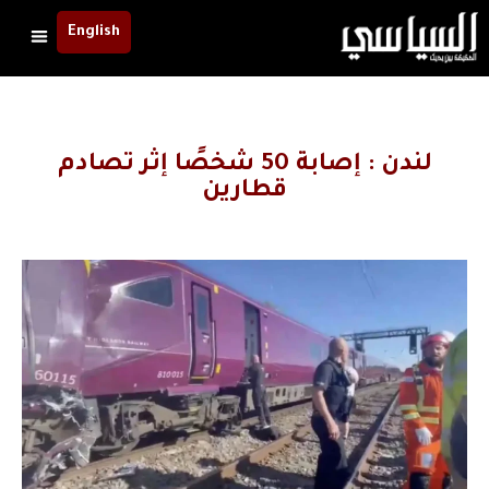
English
لندن : إصابة 50 شخصًا إثر تصادم
قطارين