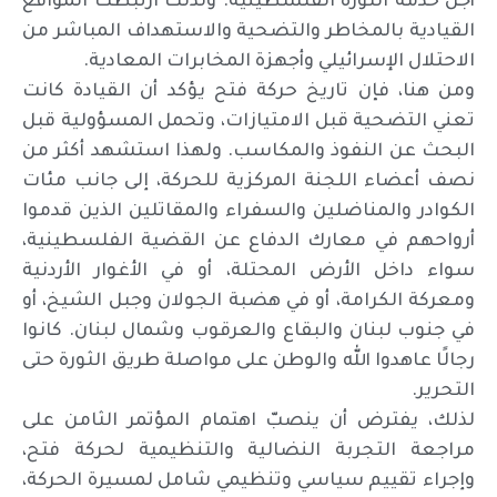
أجل خدمة الثورة الفلسطينية. ولذلك ارتبطت المواقع
القيادية بالمخاطر والتضحية والاستهداف المباشر من
الاحتلال الإسرائيلي وأجهزة المخابرات المعادية.
ومن هنا، فإن تاريخ حركة فتح يؤكد أن القيادة كانت
تعني التضحية قبل الامتيازات، وتحمل المسؤولية قبل
البحث عن النفوذ والمكاسب. ولهذا استشهد أكثر من
نصف أعضاء اللجنة المركزية للحركة، إلى جانب مئات
الكوادر والمناضلين والسفراء والمقاتلين الذين قدموا
أرواحهم في معارك الدفاع عن القضية الفلسطينية،
سواء داخل الأرض المحتلة، أو في الأغوار الأردنية
ومعركة الكرامة، أو في هضبة الجولان وجبل الشيخ، أو
في جنوب لبنان والبقاع والعرقوب وشمال لبنان. كانوا
رجالًا عاهدوا الله والوطن على مواصلة طريق الثورة حتى
التحرير.
لذلك، يفترض أن ينصبّ اهتمام المؤتمر الثامن على
مراجعة التجربة النضالية والتنظيمية لحركة فتح،
وإجراء تقييم سياسي وتنظيمي شامل لمسيرة الحركة،