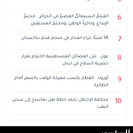
5
الفيلمُ السينمائيُّ القصيرُ في الجزائر… مختبرُ
6
الإبداع، وذاكرةُ الوطن، ومختبرُ المستقبل:
34 قتيلًا جراء انفجار في منجم فحم بباكستان
7
عون : على الفصائل الفلسطينية الالتزام بقرار
8
حصرية السلاح في لبنان
أوروبا.. القطار يكسب معركة الوقت بالسفر أمام
9
الطائرة
محكمة الإحتلال تجمد خطة نقل تماسيح إلى سجن
10
النقب