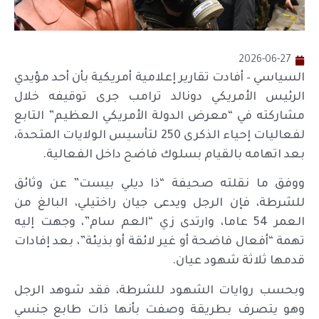
2026-06-27
السياسي – أفادت تقارير إعلامية أمريكية بأن أحد مؤيدي
الرئيس الأمريكي دونالد ترامب جرى توقيفه خلال
مشاركته في “معرض الدولة الأمريكي العظيم” التابع
لفعاليات إحياء الذكرى 250 لتأسيس الولايات المتحدة،
بعد اتهامه بالقيام بسلوك فاضح داخل الفعالية.
ووفق ما نقلته صحيفة “ذا ديلي بيست” عن وثائق
للشرطة، فإن الرجل ويدعى جيان راختيلي، البالغ من
العمر 54 عاما، وارتدى زي “العم سام”، وجهت إليه
تهمة “أفعال فاضحة أو غير لائقة أو بذيئة”، بعد إفادات
قدمها ثلاثة شهود عيان.
وبحسب روايات الشهود للشرطة، فقد شوهد الرجل
وهو يتصرف بطريقة وصفت بأنها ذات طابع جنسي