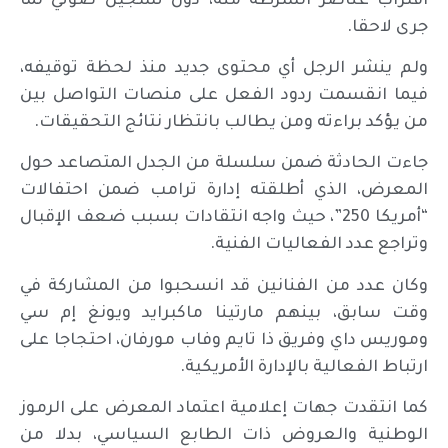
اقتراب عناصر الشرطة منه، دون تسجيل صوتي لما
جرى لاحقا.
ولم ينشر الرجل أي محتوى جديد منذ لحظة توقيفه،
فيما انقسمت ردود الفعل على منصات التواصل بين
من يؤكد براءته ومن يطالب بانتظار نتائج التحقيقات.
جاءت الحادثة ضمن سلسلة من الجدل المتصاعد حول
المعرض، الذي أطلقته إدارة ترامب ضمن احتفالات
“أمريكا 250”، حيث واجه انتقادات بسبب ضعف الإقبال
وتراجع عدد الفعاليات الفنية.
وكان عدد من الفنانين قد انسحبوا من المشاركة في
وقت سابق، بينهم مارتينا ماكبرايد ويونغ إم سي
وموريس داي وفريق ذا تايم وفاب مورفان، احتجاجا على
ارتباط الفعالية بالإدارة الأمريكية.
كما انتقدت جهات إعلامية اعتماد المعرض على الرموز
الوطنية والعروض ذات الطابع السياسي، بدلا من