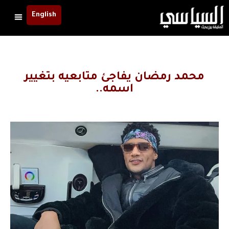
English
محمد رمضان يفاجئ متابعيه بتغيير
اسمه..