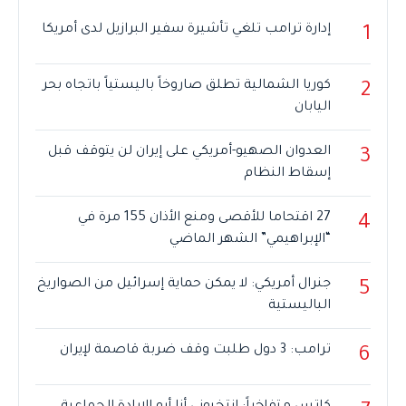
إدارة ترامب تلغي تأشيرة سفير البرازيل لدى أمريكا
1
كوريا الشمالية تطلق صاروخاً باليستياً باتجاه بحر
2
اليابان
العدوان الصهيو-أمريكي على إيران لن يتوقف قبل
3
إسقاط النظام
27 اقتحاما للأقصى ومنع الأذان 155 مرة في
4
“الإبراهيمي” الشهر الماضي
جنرال أمريكي: لا يمكن حماية إسرائيل من الصواريخ
5
الباليستية
ترامب: 3 دول طلبت وقف ضربة قاصمة لإيران
6