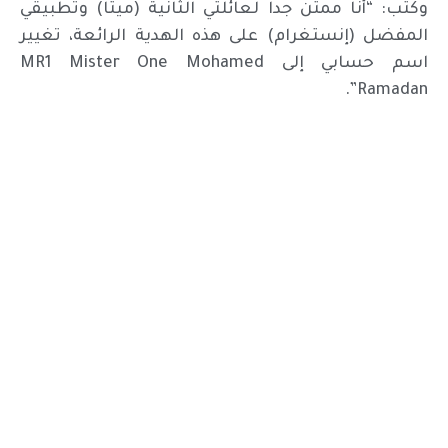
وكتب: “أنا ممتن جداً لعائلتي الثانية (ميتا) وتطبيقي
المفضل (إنستغرام) على هذه الهدية الرائعة، تغيير
اسم حسابي إلى MR1 Mister One Mohamed
Ramadan”.