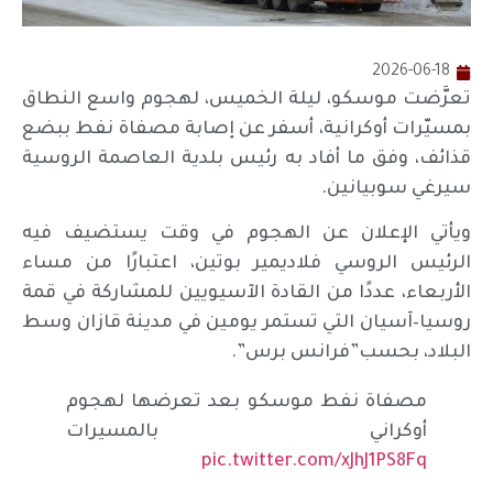
2026-06-18
تعرَّضت موسكو، ليلة الخميس، لهجوم واسع النطاق
بمسيّرات أوكرانية، أسفر عن إصابة مصفاة نفط ببضع
قذائف، وفق ما أفاد به رئيس بلدية العاصمة الروسية
سيرغي سوبيانين.
ويأتي الإعلان عن الهجوم في وقت يستضيف فيه
الرئيس الروسي فلاديمير بوتين، اعتبارًا من مساء
الأربعاء، عددًا من القادة الآسيويين للمشاركة في قمة
روسيا–آسيان التي تستمر يومين في مدينة قازان وسط
البلاد، بحسب”فرانس برس”.
مصفاة نفط موسكو بعد تعرضها لهجوم
أوكراني بالمسيرات
pic.twitter.com/xJhJ1PS8Fq