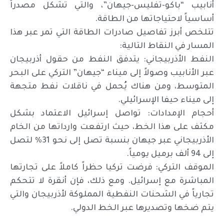
أنابيب “باكو-تفليس-جيهان”، والتي تشكل مصدراً
أساسياً لاحتياجاتها من الطاقة.
تتلخص أبرز تفاصيل صادرات الطاقة التي تمر عبر هذا
المسار في النقاط التالية:
النفط الأذربيجاني: يتدفق النفط من حقول أذربيجان
عبر الأنابيب وصولاً إلى ميناء “جيهان” التركي على البحر
المتوسط، ومن هناك يُحمل في ناقلات نفط متجهة
إلى ميناء حيفا الإسرائيلي.
أحجام الإمدادات: تواصل إسرائيل الاعتماد بشكل
مكثف على هذا الخط، حيث ارتفعت وارداتها من الخام
الأذربيجاني عبر جيهان بنسبة تصل إلى نحو 31% لتصل
إلى 94 ألف برميل يومياً.
الموقف التركي: فرضت تركيا حظراً كاملاً على تجارتها
المباشرة مع إسرائيل. ومع ذلك، فإن أنقرة لا تتحكم
تجارياً في الشحنات النفطية المملوكة لأذربيجان والتي
يتم ضخها وتصديرها عبر الخط الدولي.