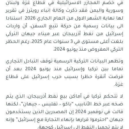
في خضم المجازر الاسرائيلية في قطاع غزة ولبنان
وسورية واليمن فقد ذكرت وكالة انباء رويترز في تقرير
لها نهاية الشهر الاول من العام الجاري 2026 استنادا
الى بيانات رسمية من حركة تتبع السفن، أن واردات
إسرائيل من نفط أذربيجان عبر ميناء جيهان التركي
بلغت أعلى مستوى في 3 سنوات عام 2025، رغم الحظر
التركي المفروض منذ يونيو 2024.
وتظهر البيانات التركية الرسمية توقف التبادل التجاري
تماما بين تركيا وإسرائيل منذ يونيو 2024 بعد أن
فرضت أنقرة حظرا بسبب حرب إسرائيل على قطاع
غزة.
لا تتحكم تركيا في أماكن بيع نفط أذربيجان، الذي يتم
ضخه عبر خط الأنابيب “باكو – تفليس – جيهان”، لكنها
قالت في نوفمبر 2024 إن المصدرين الذين يستخدمون
جيهان “احترموا قرارها بإنهاء التجارة مع إسرائيل” وإنه
لا يتم تحميل النفط إلى إسرائيل كوجهة.