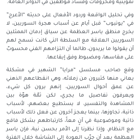
تموينية ومحروقات وفساد موظفين في الدوائر العامة.
وفي تحليل الواقعة وردود الأفعال على حديثه “الأعرج”
في “يوتيوب” قبل أيام عن أسباب هجرة السوريين، لا
يخرج منطق ياسر العظمة عن سياق إدمان الممثلين
السوريين العلاقة مع السلطة التي كانت تسمح لهم
أن يقولوا ما يريدون، طالما أن التزامهم الفني محسوبٌ
على مقاسها، ومضبوط وفق إيقاعها.
وقع صاحب مسلسل “مرايا” الشهير في مشكلة
يعاني منها كثيرون من زملائه، وهي انقطاعهم الذهني
عن عمق أحوال السوريين، إنهم يرون كل شيء،
ويعرفون تفاصيل ما يجري، لكن ثمّة هوّة بين
المشاهدة والتفسير، لا يستطيع بعضهم، لأسباب
ذاتية، تجاوزها، بينما يعجز آخرون عن فعل ذلك لأسباب
ذاتية وموضوعية في آنٍ معاً، كارتباطهم بشكل فاقع
مع النظام. وإذا نظرنا إلى الأمر بحسن نية، فإن ياسر
العظمة بعد أن جرّب العودة إلى الشاشة خلال الفترة