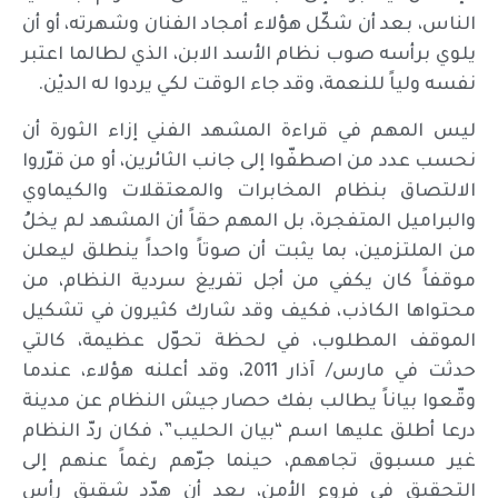
الناس، بعد أن شكّل هؤلاء أمجاد الفنان وشهرته، أو أن
يلوي برأسه صوب نظام الأسد الابن، الذي لطالما اعتبر
نفسه ولياً للنعمة، وقد جاء الوقت لكي يردوا له الديْن.
ليس المهم في قراءة المشهد الفني إزاء الثورة أن
نحسب عدد من اصطفّوا إلى جانب الثائرين، أو من قرّروا
الالتصاق بنظام المخابرات والمعتقلات والكيماوي
والبراميل المتفجرة، بل المهم حقاً أن المشهد لم يخلُ
من الملتزمين، بما يثبت أن صوتاً واحداً ينطلق ليعلن
موقفاً كان يكفي من أجل تفريغ سردية النظام، من
محتواها الكاذب، فكيف وقد شارك كثيرون في تشكيل
الموقف المطلوب، في لحظة تحوّل عظيمة، كالتي
حدثت في مارس/ آذار 2011، وقد أعلنه هؤلاء، عندما
وقّعوا بياناً يطالب بفك حصار جيش النظام عن مدينة
درعا أطلق عليها اسم “بيان الحليب”، فكان ردّ النظام
غير مسبوق تجاههم، حينما جرّهم رغماً عنهم إلى
التحقيق في فروع الأمن، بعد أن هدّد شقيق رأس