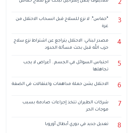
ملادينوف يصل إسرائيل لبحث نزع سلاح حماس
2
“حماس”: لا نزع للسلاح قبل انسحاب الاحتلال من
3
غزة
مصدر لبناني: الاحتلال يتراجع عن اشتراط نزع سلاح
4
حزب الله قبل بحث مسألة الحدود
احتباس السوائل في الجسم.. أعراض لا يجب
5
تجاهلها
الاحتلال يشن حملة مداهمات واعتقالات في الضفة
6
شركات الطيران تتخذ إجراءات صادمة بسبب
7
موجات الحر
تعديل جديد في دوري أبطال أوروبا
8