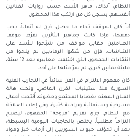
النظام، آنذاك، ماهر الأسد، حسب روايات الفنانين
أنفسهم، بسجن كل من ارتكب هذا المحظور.
أياً كان الموقف تجاه ما حصل، فإن له أثماناً، يجب
دفعها، فإذا كانت جماهير الثائرين تقرّظ موقف
الصامتين مقابل مواقف من شبّحوا للأسد على
الشاشات، فإن من سُمّوا الرماديين لم ينجوا من
انتقادات الجمهور، الذي اختلفت معاييره بعد 12 سنة،
مليئة بمآسٍ كبرى، لم يمرّ مثلها على أحد.
كان مفهوم الالتزام في الفن سائداً في التجارب الفنية
السورية منذ ستينيات القرن الماضي، وتحت هالة
الفنان المهتم بقضايا المجتمع وحظوته، أُنتجت أعمال
مسرحية وسينمائية ودرامية كثيرة، وفي إهاب العلاقة
مع النظام، جرى تقزيم “مروحة” المفهوم، ليصبح
التزاماً مطلبياً، يختص بالحاجيات اليومية البسيطة،
بعد أن تحوّلت حيوات السوريين إلى أزمات خبز ومواد