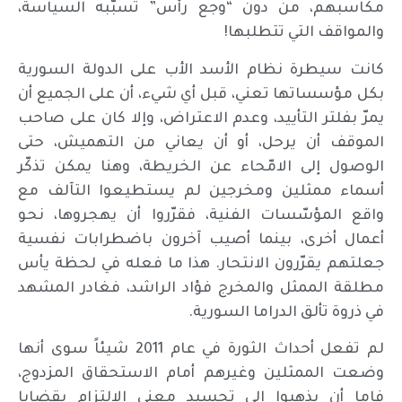
مكاسبهم، من دون “وجع رأس” تسبّبه السياسة،
والمواقف التي تتطلبها!
كانت سيطرة نظام الأسد الأب على الدولة السورية
بكل مؤسساتها تعني، قبل أي شيء، أن على الجميع أن
يمرّ بفلتر التأييد، وعدم الاعتراض، وإلا كان على صاحب
الموقف أن يرحل، أو أن يعاني من التهميش، حتى
الوصول إلى الامّحاء عن الخريطة، وهنا يمكن تذكّر
أسماء ممثلين ومخرجين لم يستطيعوا التآلف مع
واقع المؤسّسات الفنية، فقرّروا أن يهجروها، نحو
أعمال أخرى، بينما أصيب آخرون باضطرابات نفسية
جعلتهم يقرّرون الانتحار. هذا ما فعله في لحظة يأس
مطلقة الممثل والمخرج فؤاد الراشد، فغادر المشهد
في ذروة تألق الدراما السورية.
لم تفعل أحداث الثورة في عام 2011 شيئاً سوى أنها
وضعت الممثلين وغيرهم أمام الاستحقاق المزدوج،
فإما أن يذهبوا إلى تجسيد معنى الالتزام بقضايا