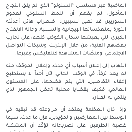
الماضية عبر مسلسل “السنونو” الذي لم يلق النجاح
المأمول، لم يفهم أن النمط السلوكي لعموم
السوريين قد تغير، لسببين: اضطراب هائل أحدثته
الثورة بمنعكساتها الإيجابية والسلبية، وحالة الانفتاح
الكبرى التي يعيشها سكان الكوكب كلهم، على تجارب
بعضهم الفنية، من خلال الإنترنت وشبكات التواصل
الاجتماعي، ومنصّات المشاهدة كنتفليكس وغيرها.
الذهاب إلى إعلان أسباب أي حدث، وإعلان الموقف منه
لم يعد ترفاً، في الوقت الحالي، لأن أحداً لا يستطيع
إخفاء التفاصيل، التي يتم فضحها، على المستوى
العالمي، فكيف بقضايا محلية تخصّ الجمهور الذي
ينتمي له الفنان.
وإذا كان العظمة يعتقد أن مراوغته قد تبقيه في
الوسط بين المعارضين والمؤيدين، فإن ما حدث، سيما
غضبة الطرفين على تصريحاته تؤكّد أن المشكلة