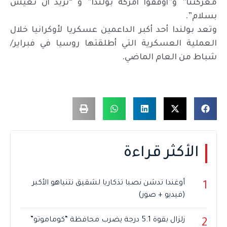
معركتنا” و”أوقفوا أمركة بولندا” و “نريد أن نعيش
بسلام”.
وتعد بولندا أحد أكبر الداعمين عسكريا لأوكرانيا خلال
العملية العسكرية التي أطلقتها روسيا في فبراير/
شباط من العام الماضي.
الأكثر قراءة
أوغندا تدشن نصبا تذكاريا لشقيق نتنياهو الأكبر
1
(فيديو + صور)
زلزال بقوة 5.1 درجة يضرب محافظة “كوماموتو”
2