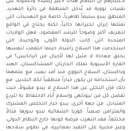
لاعتبارهم أن النظام هناك «غير رشيد» وحصوله على
تقنيات نووية قد يُدخل المنطقة في دائرة التهديد.
المنطق يبدو سليماً ظاهرياً، خاصة مع التهديدات التي
تمثلها إيران لجيرانها حالياً، لكنه يحتاج في الواقع
لتعريف أكثر وضوحاً للرشد المقصود، فهل الولايات
المتحدة التي كانت الدولة الأولى، والوحيدة، التي
استخدمت هذا السلاح راشدة، حينما انتقمت لنفسها
بخلق معاناة لا مثيل لها لأجيال من اليابانيين؟ في
القارة الآسيوية تملك الجارتان المتشاكستان، الهند
وباكستان، السلاح النووي منذ أمد بعيد، مع علمهما
بأن استخدامه لن يكون خياراً منطقياً لكلا البلدين. مع
ذلك فإن التخلي عن هذا السلاح لا يبدو مقبولاً، حيث
تفضل كل من نيودلهي وإسلام أباد الاحتفاظ به للردع
المتبادل. من جهة أخرى، يبدو خيار التخلص المشترك
والمتزامن صعباً. كوريا الشمالية تبدو بدورها مثالاً
مختلفاً، فقد انتهزت فرصة كونها خارج النظام الدولي،
وغير مجبرة على التقيد بمعاييره، في تطوير سلاحها