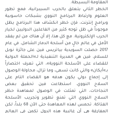
المقاومة البسيطة.
الخطر الثاني يتعلق بالحرب السيبرانية، فمع تطور
العلوم وارتباط البرنامج النووي بشبكات حاسوبية
وبرامج إنترنت، فإن خطر انكشاف هذا البرنامج يظل
موجوداً في ظل توجه كثير من الفاعلين الدوليين لخيار
الحرب الإلكترونية. مع كل هذا، إلا أن هناك من لم يفقد
الأمل في عالم خالٍ من أسلحة الدمار الشامل. في عام
2017 حصلت السويدية بياتريس فين على جائزة نوبل
للسلام، فين هي المديرة التنفيذية لـ»الحملة الدولية
للقضاء على الأسلحة النووية»، التي تعرف اختصاراً
بـ»آيكان» والتي كانت تسعى، وما تزال، محاولة الوصول
إلى إجماع دولي يكون هدفه هو القضاء التام على
السلاح النووي. استطاعت فين تحقيق بعض
النجاحات، التي تمثلت في الوصول لمعاهدة حظر
السلاح النووي التي تمنع تطوير وتجريب الأسلحة
الفتاكة. تحمس لهذه المعاهدة حتى الآن 68 بلداً، لكن
المفارقة هي أن غالبية هذه الدول تكمن في العالم