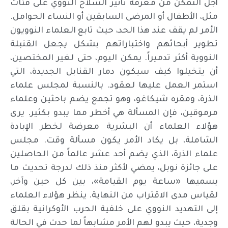
أجل التمكن من معرفة تأثير السلاح النووي على فئات
مثل، الأطفال أو المرضى السابقين أو النساء الحوامل.
الأمر لم يقف عند هذا الحد، حيث تابع العلماء النوويون
تطوير أبحاثهم واختباراتهم بشكل يجعل القنبلة
النووية أكثر تدميراً. يمكن اليوم، حتى لغير المختصين،
أن يتخيلوا كيف سيكون دمار القنابل الجديدة، التي
استمر العمل عليها لعقود. بالنسبة لمجلس علماء
الذرة، ومقره شيكاغو، وهو تجمع يضم باحثين وعلماء
مرموقين، فإن المسألة هي أخطر مما يبدو بكثير. يرى
هؤلاء العلماء أن البشرية معرضة لخطر الإبادة
الشاملة، بل يكاد الأمر يكون مسألة وقت. مجلس
علماء الذرة، الذي يضم أحد عشر عالماً من الحاصلين
على جائزة نوبل، يمضي لأكثر منذ ذلك لدرجة تحديث ما
يسميها «ساعة يوم القيامة»، بين كل حين وآخر،
لقياس مدى الاقتراب من النهاية. ينظر هؤلاء العلماء
إلى التهديد النووي على خلفية الحرب الأوكرانية بقلق
وجدية، حيث يبدو لهم الأمر مشابهاً لما حدث في الحالة