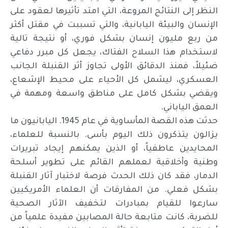
النظر إلى النتائج المروعة، التي امتد تأثيرها لعقود على
الإنسان والبيئة اليابانية، والتي تسببت في مقتل أكثر
من ربع مليون إنسان بشكل فوري، أو نتيجة تالية
لاستخدام هذا السلاح الفتاك، يجعل كل مبرر دفاعي
ضئيلاً، فمنذ الدقائق الأولى تجاوز أثر القنبلة الجانب
العسكري، ليشمل كل الأحياء على محيط الإشعاع،
ويقضي بشكل كامل على مناطق واسعة ومهمة في
العمق الياباني.
حدثت هذه القصة المأساوية في عام 1945. اليابانيون ما
يزالون يتذكرون ذلك اليوم بأسى. بالنسبة للعلماء،
المحايدين عاطفياً، أو الذين يمكنهم إيجاد تبريرات
وطنية وأخلاقية لعملهم القائم على تطوير أسلحة
الدمار، فقد كان ذلك الحدث فرصة لاختبار آثار القنبلة
بشكل فعلي. من المفارقات أن العلماء الأمريكيين
سارعوا للقيام بمبادرات لتخفيف الآثار الصحية
للضربة، كانت متابعة حالة المصابين مفيدة علمياً من