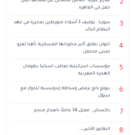
تقارير عبرية: حماس ستتخلى عن سلاحها خلال
2
حفل في القاهرة
سوريا : توقيف 3 أشقاء متورطين بمجزرة في عهد
3
النظام البائد
تايوان تطلق أكبر مناوراتها العسكرية تأهبا لغزو
4
صيني محتمل
مؤسسات اسرائيلية تعاقب اسبانيا بطوفان
5
الهجرة المغربية
بيونغ يانغ ترفض وساطة إندونيسية للحوار مع
6
سيؤل
باكستان : مقتل 34 عاملاً بانفجار منجم
7
الطابور الأخير،،،،
8