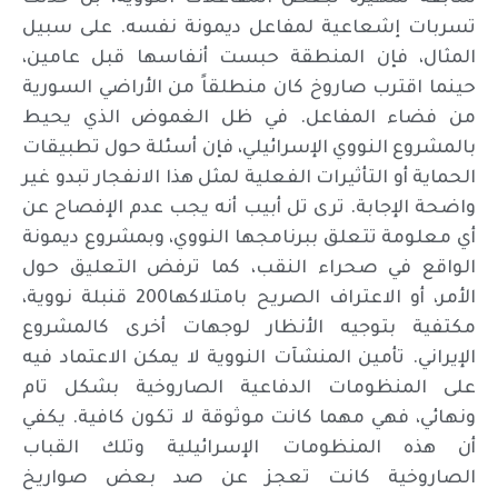
تسربات إشعاعية لمفاعل ديمونة نفسه. على سبيل
المثال، فإن المنطقة حبست أنفاسها قبل عامين،
حينما اقترب صاروخ كان منطلقاً من الأراضي السورية
من فضاء المفاعل. في ظل الغموض الذي يحيط
بالمشروع النووي الإسرائيلي، فإن أسئلة حول تطبيقات
الحماية أو التأثيرات الفعلية لمثل هذا الانفجار تبدو غير
واضحة الإجابة. ترى تل أبيب أنه يجب عدم الإفصاح عن
أي معلومة تتعلق ببرنامجها النووي، وبمشروع ديمونة
الواقع في صحراء النقب، كما ترفض التعليق حول
الأمر، أو الاعتراف الصريح بامتلاكها200 قنبلة نووية،
مكتفية بتوجيه الأنظار لوجهات أخرى كالمشروع
الإيراني. تأمين المنشآت النووية لا يمكن الاعتماد فيه
على المنظومات الدفاعية الصاروخية بشكل تام
ونهائي، فهي مهما كانت موثوقة لا تكون كافية. يكفي
أن هذه المنظومات الإسرائيلية وتلك القباب
الصاروخية كانت تعجز عن صد بعض صواريخ