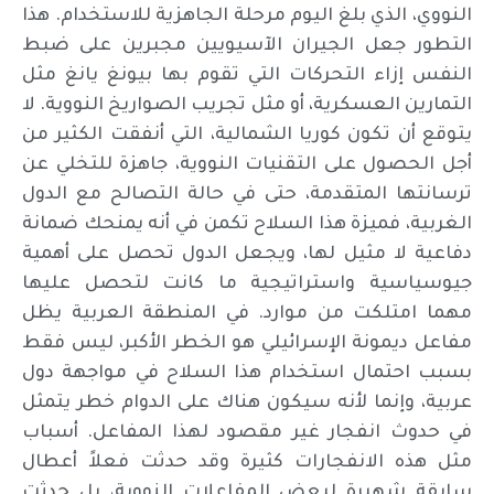
النووي، الذي بلغ اليوم مرحلة الجاهزية للاستخدام. هذا
التطور جعل الجيران الآسيويين مجبرين على ضبط
النفس إزاء التحركات التي تقوم بها بيونغ يانغ مثل
التمارين العسكرية، أو مثل تجريب الصواريخ النووية. لا
يتوقع أن تكون كوريا الشمالية، التي أنفقت الكثير من
أجل الحصول على التقنيات النووية، جاهزة للتخلي عن
ترسانتها المتقدمة، حتى في حالة التصالح مع الدول
الغربية، فميزة هذا السلاح تكمن في أنه يمنحك ضمانة
دفاعية لا مثيل لها، ويجعل الدول تحصل على أهمية
جيوسياسية واستراتيجية ما كانت لتحصل عليها
مهما امتلكت من موارد. في المنطقة العربية يظل
مفاعل ديمونة الإسرائيلي هو الخطر الأكبر، ليس فقط
بسبب احتمال استخدام هذا السلاح في مواجهة دول
عربية، وإنما لأنه سيكون هناك على الدوام خطر يتمثل
في حدوث انفجار غير مقصود لهذا المفاعل. أسباب
مثل هذه الانفجارات كثيرة وقد حدثت فعلاً أعطال
سابقة شهيرة لبعض المفاعلات النووية، بل حدثت