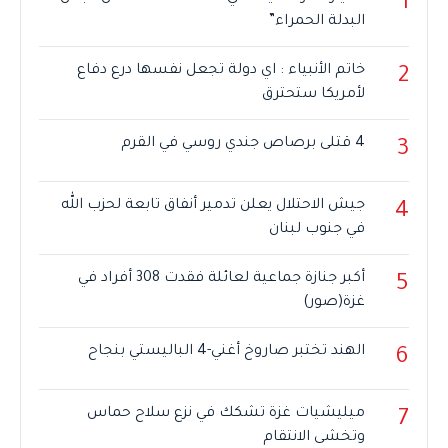
1
البدلة الحمراء”
خاتم الأنبياء : اي دولة تجعل نفسها درع دفاع
2
لأمريكا ستحترق
4 قتلى برصاص جندي روسي في القرم
3
جيش الاحتلال يعلن تدمير أنفاق تابعة لحزب الله
4
في جنوب لبنان
أكبر جنازة جماعية لعائلة فقدت 308 أفراد في
5
غزة(صور)
الهند تختبر صاروخ أغني-4 الباليستي بنجاح
6
ميليشيات غزة تشكك في نزع سلاح حماس
7
وتخشى الانتقام