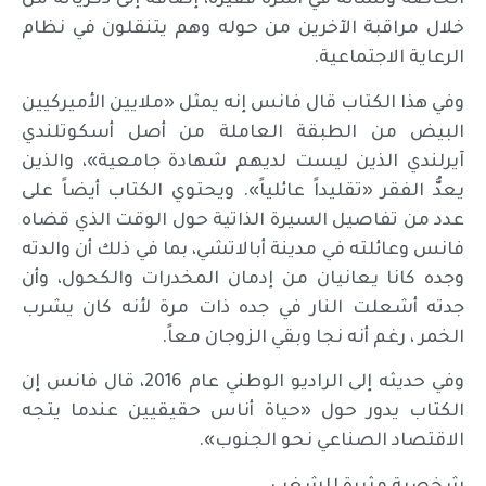
الخاصة ونشأته في أسرة فقيرة، إضافة إلى ذكرياته من
خلال مراقبة الآخرين من حوله وهم يتنقلون في نظام
الرعاية الاجتماعية.
وفي هذا الكتاب قال فانس إنه يمثل «ملايين الأميركيين
البيض من الطبقة العاملة من أصل أسكوتلندي
آيرلندي الذين ليست لديهم شهادة جامعية»، والذين
يعدُّ الفقر «تقليداً عائلياً». ويحتوي الكتاب أيضاً على
عدد من تفاصيل السيرة الذاتية حول الوقت الذي قضاه
فانس وعائلته في مدينة أبالاتشي، بما في ذلك أن والدته
وجده كانا يعانيان من إدمان المخدرات والكحول، وأن
جدته أشعلت النار في جده ذات مرة لأنه كان يشرب
الخمر ، رغم أنه نجا وبقي الزوجان معاً.
وفي حديثه إلى الراديو الوطني عام 2016، قال فانس إن
الكتاب يدور حول «حياة أناس حقيقيين عندما يتجه
الاقتصاد الصناعي نحو الجنوب».