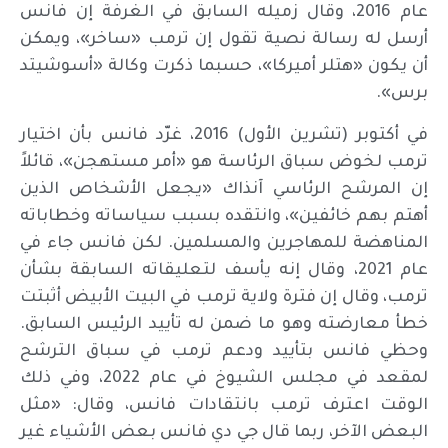
عام 2016، وقال زميله السابق في الغرفة إن فانس
أرسل له رسالة نصية تقول إن ترمب «ساخر»، ويمكن
أن يكون «هتلر أميركا»، حسبما ذكرت وكالة «أسوشيتد
برس».
في أكتوبر (تشرين الأول) 2016، غرّد فانس بأن اختيار
ترمب لخوض سباق الرئاسة هو «أمر مستهجن»، قائلاً
إن المرشح الرئاسي آنذاك «يجعل الأشخاص الذين
أهتم بهم خائفين»، وانتقده بسبب سياساته وخطاباته
المناهضة للمهاجرين والمسلمين. لكن فانس جاء في
عام 2021، وقال إنه يأسف لتعليقاته السابقة بشأن
ترمب، وقال إن فترة ولاية ترمب في البيت الأبيض أثبتت
خطأ معارضته وهو ما ضمن له تأييد الرئيس السابق.
وحظي فانس بتأييد ودعم ترمب في سباق الترشح
لمقعد في مجلس الشيوخ في عام 2022، وفي ذلك
الوقت اعترف ترمب بانتقادات فانس، وقال: «مثل
البعض الآخر، ربما قال جي دي فانس بعض الأشياء غير