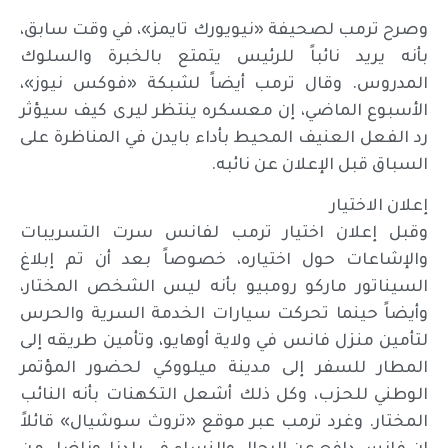
وصرح ترمب لصحيفة «نيويورك تايمز»، في وقت سابق،
بأنه يريد نائباً للرئيس يتمتع بالخبرة والسلوك
المدروس. وقال ترمب أيضاً لشبكة «فوكس نيوز»،
الأسبوع الماضي، إن معسكره ينتظر ليرى كيف سيؤثر
رد الفعل العنيف المحيط بأداء بايدن في المناظرة على
السباق قبل الإعلان عن نائبه.
إعلان الاختيار
وقبل إعلان اختيار ترمب لفانس سرت التسريبات
والإشاعات حول اختياره، خصوصاً بعد أن تم إبلاغ
السيناتور ماركو رومبيو بأنه ليس الشخص المختار،
وأيضاً حينما تحركت سيارات الخدمة السرية والحرس
لتأمين منزل فانس في ولاية أوهايو، وتأمين طريقه إلى
المطار للسفر إلى مدينة ميلووكي لحضور المؤتمر
الوطني للحزب، وكل ذلك أشعل التكهنات بأنه النائب
المختار. وغرد ترمب عبر موقع «تروث سوشيال» قائلاً