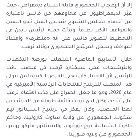
إلا أن الإعجاب الجمهوري قابله استياء ديمقراطي، حيث
عبّر الديمقراطيون عن مخاوفهم من فانس باعتباره
من أعضاء مجلس الشيوخ شديدي الميل نحو اليمين
والمواقف الأكثر تطرفاً. وبدأت حملة الرئيس بايدن في
التخطيط لتصوير فانس على أنه «متطرف» وامتداد
لمواقف وسجل المرشح الجمهوري دونالد ترمب.
خلال الأسابيع الماضية اشتعلت بورصة التكهنات
والترشيحات عمن سيختاره ترمب في منصب نائب
الرئيس، لأن الاختيار كان يعني الفرص الكبيرة لمن يتولى
هذا المنصب للترشح للانتخابات الرئاسية الأميركية في
عام 2028، وهو ما جعل الصراع على جذب اهتمام ترمب
على أشده، وكان لدى ترمب قائمة طويلة من المرشحين
لهذا المنصب، وكان يفكر في ترشيح السيناتور تيم
سكوت، الجمهوري عن ولاية ساوث كارولينا، وحاكم
داكوتا الشمالية دوغ بورغوم، والسيناتور ماركو روبيو،
الجمهوري عن ولاية فلوريدا.