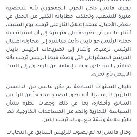
شخصية مثيرة للشغب
يعرف فانس داخل الحزب الجمهوري بأنه شخصية
مثيرة للشغب، وتجتذب خطاباته الكثير من الجدل في
بعض الأحيان، فبعد إطلاق النار على ترمب، يوم السبت،
أشار فانس في تغريدة على «تويتر» إلى أن استراتيجية
حملة الرئيس جو بايدن «أدت مباشرة إلى محاولة اغتيال
الرئيس ترمب»، وأشار إلى تصريحات الرئيس بايدن
المرشح الديمقراطي التي وصف فيها الرئيس ترمب بأنه
«فاشي استبدادي ويجب إيقافه عن الوصول إلى البيت
الابيض بأي ثمن».
طوال السنوات السابقة لم يكن فانس من الداعمين
البارزين لترمب، إلا أنه تطور ليصبح مدافعاً عن الرئيس
السابق وأفكاره، بما في ذلك وجهات نظره بشأن
السياسة التجارية والحد من المساعدات الخارجية، كما
طوّر علاقة وثيقة مع دونالد ترمب الابن.
وقال فانس إنه لم يصوت للرئيس السابق في انتخابات