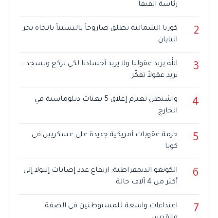
رئاسة الفيفا
كوريا الشمالية تطلق صاروخاً باليستياً باتجاه بحر
2
اليابان
الله يريد عقولنا ولا يريد أجسادنا لكي تركع وتسجد…
3
يريد عقولاً تفكّر
واشنطن تعتزم إغلاق 5 بعثات دبلوماسية في
4
الخارج
حزمة عقوبات أمريكية جديدة على عسكريين في
5
كوبا
الكونغو الديمقراطية: ارتفاع عدد إصابات إيبولا إلى
6
أكثر من 4 آلاف حالة
اعتداءات واسعة للمستوطنين في الضفة
7
والقدس