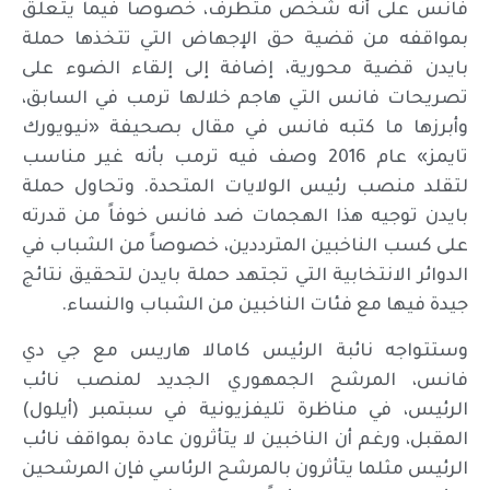
فانس على أنه شخص متطرف، خصوصاً فيما يتعلق
بمواقفه من قضية حق الإجهاض التي تتخذها حملة
بايدن قضية محورية، إضافة إلى إلقاء الضوء على
تصريحات فانس التي هاجم خلالها ترمب في السابق،
وأبرزها ما كتبه فانس في مقال بصحيفة «نيويورك
تايمز» عام 2016 وصف فيه ترمب بأنه غير مناسب
لتقلد منصب رئيس الولايات المتحدة. وتحاول حملة
بايدن توجيه هذا الهجمات ضد فانس خوفاً من قدرته
على كسب الناخبين المترددين، خصوصاً من الشباب في
الدوائر الانتخابية التي تجتهد حملة بايدن لتحقيق نتائج
جيدة فيها مع فئات الناخبين من الشباب والنساء.
وستتواجه نائبة الرئيس كامالا هاريس مع جي دي
فانس، المرشح الجمهوري الجديد لمنصب نائب
الرئيس، في مناظرة تليفزيونية في سبتمبر (أيلول)
المقبل، ورغم أن الناخبين لا يتأثرون عادة بمواقف نائب
الرئيس مثلما يتأثرون بالمرشح الرئاسي فإن المرشحين