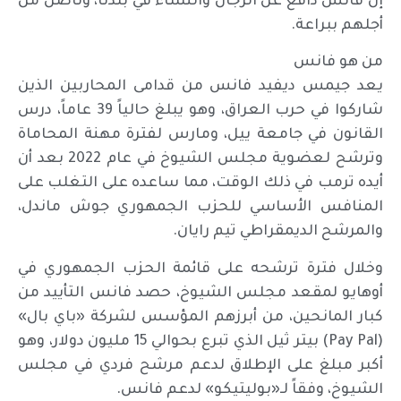
إن فانس دافع عن الرجال والنساء في بلدنا، وناضل من
أجلهم ببراعة.
من هو فانس
يعد جيمس ديفيد فانس من قدامى المحاربين الذين
شاركوا في حرب العراق، وهو يبلغ حالياً 39 عاماً، درس
القانون في جامعة ييل، ومارس لفترة مهنة المحاماة
وترشح لعضوية مجلس الشيوخ في عام 2022 بعد أن
أيده ترمب في ذلك الوقت، مما ساعده على التغلب على
المنافس الأساسي للحزب الجمهوري جوش ماندل،
والمرشح الديمقراطي تيم رايان.
وخلال فترة ترشحه على قائمة الحزب الجمهوري في
أوهايو لمقعد مجلس الشيوخ، حصد فانس التأييد من
كبار المانحين، من أبرزهم المؤسس لشركة «باي بال»
(Pay Pal) بيتر ثيل الذي تبرع بحوالي 15 مليون دولار، وهو
أكبر مبلغ على الإطلاق لدعم مرشح فردي في مجلس
الشيوخ، وفقاً لـ«بوليتيكو» لدعم فانس.