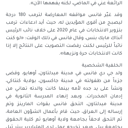
الرائعة عني في الماضي، لكنه يفهمها الآن».
وقد غيّر فانس مواقفه المعارضة لترمب 180 درجة
ليصبح من أقوى المؤيدين له، حيث أيد ادعاءات ترمب
بتزوير الانتخابات في عام 2020 على خلاف نائب الرئيس
آنذاك مايك بنس، وقال فانس في ذلك الوقت: «لو كنت
نائباً للرئيس لكنت رفضت التصويت على النتائج إلا إذا
كانت الانتخابات حرة ونزيهة».
الخلفية الشخصية
ولد جي دي فانس في مدينة ميدلتاون، أوهايو، وقضى
جزءاً من طفولته في مدينة جاكسون، بولاية كنتاكي،
ونشأ على يد جده لأمه بينما كانت والدته تعاني من
إدمان المخدرات. وبعد إنهاء المدرسة الثانوية في
مدينة ميدلتاون، التحق فانس بقوات المارينز وتم
إرساله إلى العراق، حيث قام بأعمال الشؤون العامة،
ثم التحق لاحقاً بجامعة ولاية أوهايو ثم كلية الحقوق
بجامعة ييل. وبعد تخرجه عمل لدى الملياردير بيتر ثيل