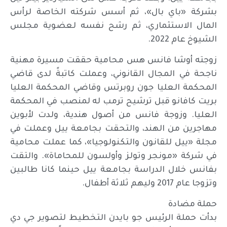
بشركة «باي بال»، ثم أسس شركته الخاصة لرأس
المال الاستثماري، ثم رشح نفسه لعضوية مجلس
الشيوخ عام 2022.
زوجته أوشا فانس هس محامية حققت مسيرة مهنية
ناجحة في المجال القانوني، وعملت كاتبةً لدى قاضي
المحكمة العليا جون روبرتس وقاضي المحكمة العليا
بريت كافانو قبل ترشيح ترمب له لمنصب في المحكمة
العليا. وزوجة فانس من أصول هندية، ولدت لأبوين
مهاجرين من الهند، والتحقت بجامعة ييل وعملت في
مجلة «ييل للقانون والتكنولوجيا»، كما عملت محامية
في شركة «مونجر وتولز وأولسون للمحاماة». والتقت
بفانس خلال الدراسة بجامعة ييل حينما كانا طالبين
وتزوجا عام 2017 وليهم ثلاثة أطفال.
حملة مضادة
بدأت حملة الرئيس جو بايدن التخطيط لتصوير جي دي