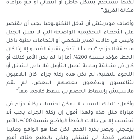
لكنها تستخدم بشكل خاطئ أو انتقائي أو مع مراعاة
مكانة الفريق”.
وأضاف مودريتش أن تدخل التكنولوجيا يجب أن يقتصر
على الأخطاء التحكيمية الواضحة التي لا تقبل الجدل
وليس في حالات تقدير شخصي أو التحامات بدنية داخل
منطقة الجزاء: “يجب ألا تتدخل تقنية الفيديو إلا إذا كان
الخطأ مؤكد بنسبة 200%، أما إذا لم يكن الأمر كذلك أو
كان في منطقة رمادية تحمل التأويل فلا داعي للتدخل أو
اللجوء للتقنية، لم تكن هذه ركلة جزاء، كان اللاعبون
يتنافسون ويدفعون بعضهم البعض، لم يقم
فلاسيتش بإسقاط الخصم بل سقط كلاهما معاً”.
وأكمل: “لذلك السبب لا يمكن احتساب ركلة جزاء في
مباراة مثل هذه ولهذا أقول إن ركلة الجزاء يجب ألا
تحتسب إلا في حالات الخطأ الواضح بنسبة 100%، الأمر
يزعجني ويضر بكرة القدم، لكن هذا هو الواقع وعلينا
المضي قدماً، لن نشتكي ولكن بالطبع هناك أمور