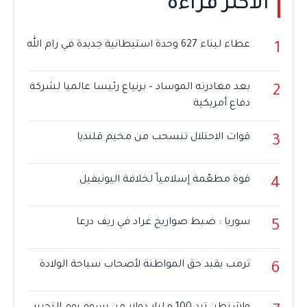
الأكثر قراءة
عطاء لبناء 627 وحدة استيطانية جديدة في رام الله
1
بعد مغادرته الموساد – برنياع رئيسا عالميا لشركة
2
دفاع أمريكية
قوات الاحتلال تنسحب من مخيم قلنديا
3
قوة مطعّمة إسلامياً لخلافة اليونيفيل
4
سوريا : ضبط صواريخ غراد في ريف درعا
5
ترمب يقيد حق المواطنة لأصحاب سياحة الولادة
6