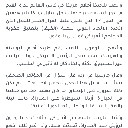
وأنهت بلجيكا أحلام أمريكا في كأس العالم لكرة القدم
في دور الستة عشر عدما سجل شارل دي كاتيلير هدفين
في الفوز 4-1 الذي طغى عليه القرار المثير للجدل الذي
اتخذه الاتحاد الدولي للعبة (الفيفا) بتعليق عقوبة
المهاجم الأمريكي فولارين بالوغون.
وسُمح لبالوغون باللعب رغم طرده أمام البوسنة
والهرسك عقب تدخل الرئيس الأمريكي دونالد ترامب
غير المسبوق، لكنه بالكاد كان له تأثير في الملعب.
وقال جارسيا في رده على سؤال في المؤتمر الصحفي
بشأن استغلال هذا الجدل لتحفيز لاعبيه: “لا، لم يكن
ذلك ضروريا على الإطلاق، ما كان يهمنا حقا هو خطتنا
في المباراة. أردنا السيطرة على المباراة، كانت ليلة
رائعة بالنسبة لنا وتأهلا رائعا لدور الثمانية”.
وأشاد غارسيا بالمهاجم الأمريكي قائلا: “جاء بالوغون
لرؤيتي بعد المباراة، تحدثت معه، وأنا أقدر ذلك، فهو