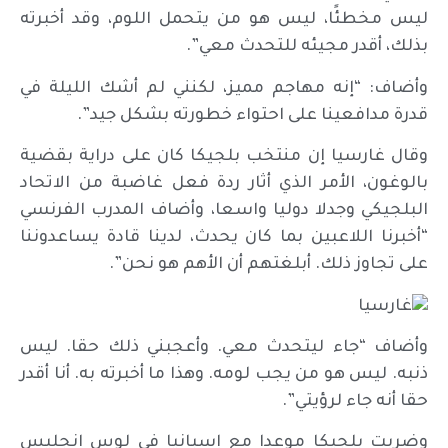
ليس مخطئًا، ليس هو من يتحمل اللوم، وقد أخبرته
بذلك، أقدر مجيئه للتحدث معي”.
وأضاف: “إنه مهاجم مميز، لكنني لم أشك الليلة في
قدرة مدافعينا على احتواء خطورته بشكل جيد”.
وقال غارسيا إن منتخب بلجيكا كان على دراية بقضية
بالوغون، الأمر الذي أثار ردة فعل غاضبة من الاتحاد
البلجيكي وجدلا دوليا واسعا، وأضاف المدرب الفرنسي
“أخبرنا اللاعبين بما كان يحدث، لدينا قادة يساعدوننا
على تجاوز ذلك. أبلغتهم أن الأهم هو نحن”.
وأضاف “جاء ليتحدث معي. وأعجبني ذلك حقا. ليس
ذنبه. ليس هو من يجب لومه. وهذا ما أخبرته به. أنا أقدر
حقا أنه جاء لرؤيتي”.
وضربت بلجيكا موعدا مع إسبانيا في لوس انجليس