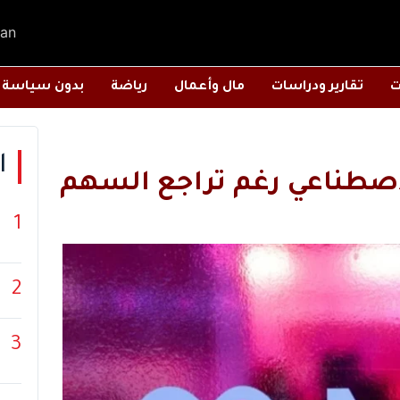
an
ت
تقارير ودراسات
مال وأعمال
رياضة
بدون سياسة
ا
الاصطناعي رغم تراجع السهم
1
2
3