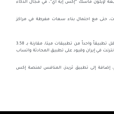
بعة لإيلون ماسك “إكس إيه آي”، في مجال الذكاء
رات، حتى مع احتمال بناء سعات مفرطة في مراكز
وخلال الفترة الأخيرة، استخدم 3.56 مليار شخص على الأقل تطبيقاً واحداً من تطبيقات ميتا، مقارنة بـ 3.58
جب الإنترنت في إيران وقيود على تطبيق المحادثة واتساب
، إضافة إلى تطبيق ثريدز، المنافس لمنصة إكس