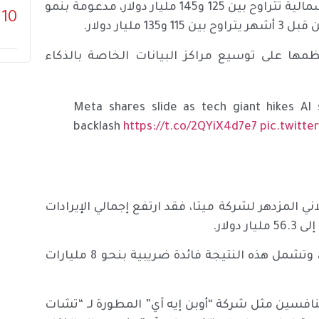
وبالنسبة للعام الحالي، تتوقع الشركة الآن استثمارات رأسمالية تتراوح بين 125 و145 مليار دولار، مدعومة بنمو
10
يار دولار.
كة نحو 72 مليار دولار، معظمها على توسيع مراكز البيانات الخاصة بالذكاء
Meta shares slide as tech giant hikes AI
backlash
https://t.co/2QYiX4d7e7
pic.twitt
 المزدهر لشركة ميتا، فقد ارتفع إجمالي الإيرادات
ولار.
وقفزت الأرباح بنسبة 61% لتصل إلى نحو 26.8 مليار دولار، وتشمل هذه النتيجة فائدة ضريبية بنحو 8 مليارات
نافسين مثل شركة “أوبن إيه آي” المطورة لـ “تشات