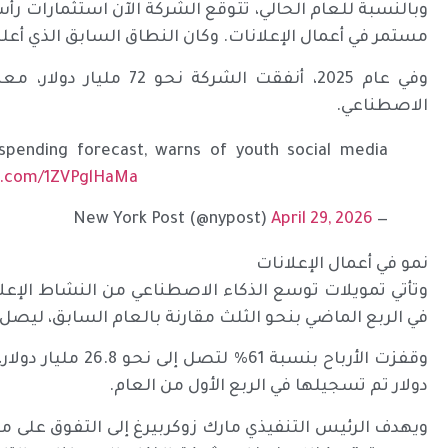
مستمر في أعمال الإعلانات. وكان النطاق السابق الذي أعلن قبل 3 أشهر يتراوح بين 115 و135 مل
وفي عام 2025، أنفقت الشر
الاصطناعي.
 spending forecast, warns of youth social media
er.com/1ZVPglHaMa
April 29, 2026
— New York Post (@nypost)
نمو في أعمال الإعلانات
وتأتي تمويلات توسع الذكاء الاصطناعي من النشاط الإعلاني
في الربع الماضي بنحو الثلث مقارنة بالعام السابق، ليصل إلى 56.3 مليار د
دولار تم تسجيلها في الربع الأول من العام.
ويهدف الرئيس التنفيذي مارك زوكربيرغ إلى التفوق على م