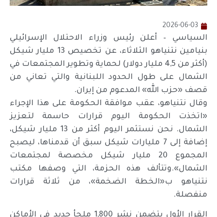
2026-06-03
السياسي – أعلن رئيس وزراء الاحتلال الإسرائيلي
بنيامين نتنياهو الثلاثاء، عن تخصيص 13 مليار شيكل
(أكثر من 4,5 مليار دولار) لحماية وتطوير المجتمعات في
الشمال على طول الحدود اللبنانية والتي تعاني من
قصف «حزب الله» المدعوم من إيران.
وقال نتنياهو، عقب موافقة الحكومة على هذا الإجراء
«اتخذت الحكومة اليوم قرارات حاسمة لتعزيز
الشمال. نحن نستثمر اليوم أكثر من 13 مليار شيكل،
إضافة إلى 7 مليارات شيكل سبق أن قدمناها، ليصبح
المجموع 20 مليار شيكل مخصصة لمجتمعات
الشمال».وتتألف هذه الحزمة، التي وصفها مكتب
نتنياهو ب«الخطة الضخمة»، من ثلاثة قرارات
منفصلة.
القرار الأول يتضمن نشر 1,800 ملجأ جديد في الأماكن