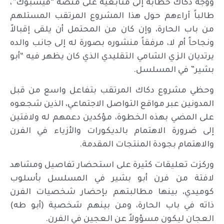
ووجّه دكاك خطابه إلى متابعيه على منصة “فيسبوك”،
طالباً آراءهم حول هذا المشروع المرتقب المستلهم
من باب الحارة، وإن كان من المحتمل أن يلقى إقبالاً
ونجاحاً أم لا، مرفقاً منشوره بصورة له إلى جانب والده
يرتديان الزي الشامي التقليدي الذي كان يظهر فيه “أبو
بشير” في المسلسل.
وحظي مشروع دكاك المرتقب بتفاعل واسع من قبل
المدونين عبر مواقع التواصل الاجتماعي، الذين شجعوه
على المضي بهذه الخطوة، مؤكدين دعمهم له ولافتين
إلى ضرورة الاهتمام بالديكورات والأزياء في الفرن
والاهتمام بجودة المنتجات المقدمة.
وركزت تعليقات كثيرة على استحضار تفاصيل ومشاهد
لافتة من فرن أبو بشير في المسلسل بأسلوب
كوميدي، بينها مطالبتهم بإحضار شخصيات الفرن
ذاته في باب الحارة، ومن بينهم شخصية (أبو طه)
العجان ليكون مسؤولاً عن العجين في الفرن.