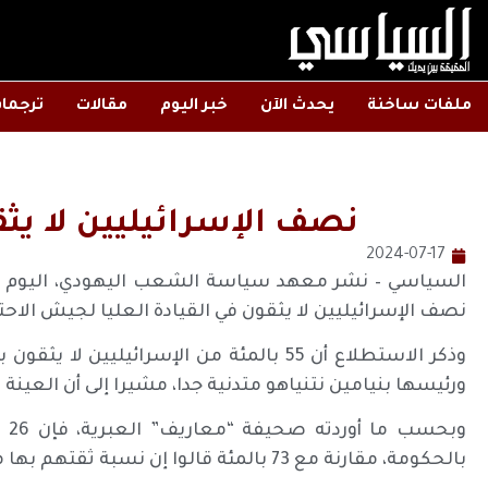
ملفات ساخنة
يحدث الآن
خبر اليوم
مقالات
ترجما
نصف الإسرائيليين لا يث
2024-07-17
السياسي – نشر معهد سياسة الشعب اليهودي، اليوم الأر
نصف الإسرائيليين لا يثقون في القيادة العليا لجيش الاحتل
وذكر الاستطلاع أن 55 بالمئة من الإسرائيلي
ورئيسها بنيامين نتنياهو متدنية جدا، مشيرا إلى أن العينة تشمل 816 إسرائيليا بينهم 616 يهوديا
وب
بالحكومة، مقارنة مع 73 بالمئة قالوا إن نسبة ثقتهم بها منخفضة أو منخفضة إلى حد ما.