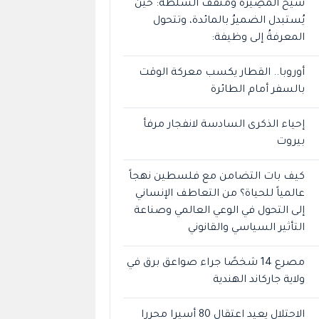
شيخُ المُضِيرَة ومثقفُ السلطة: حين
يُستبدل الضميرُ بالمائدة، وتتحول
المعرفةُ إلى وظيفة:
أوروبا.. القطار يكسب معركة الوقت
بالسفر أمام الطائرة
إحياء الذكرى السادسة لانفجار مرفأ
بيروت
كيف بات التضامن مع فلسطين نهجاً
عالمياً للحياة؟ من التعاطف الإنساني
إلى التحول في الوعي العالمي وصناعة
التأثير السياسي والقانوني
مصرع 14 شخصًا جراء صواعق برق في
ولاية جاركاند الهندية
الاحتلال يعيد اعتقال 80 أسيرا محررا