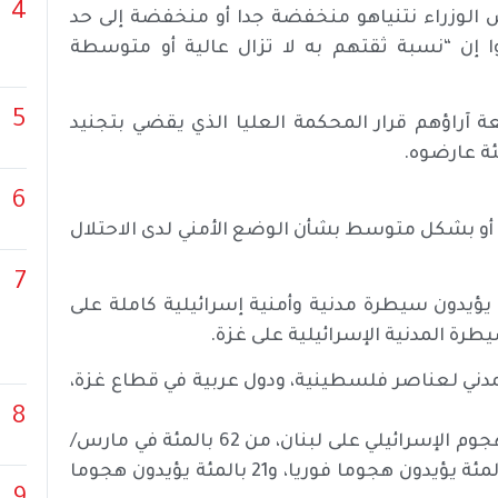
4
ئيس الوزراء نتنياهو منخفضة جدا أو منخفضة إلى حد
لذين قالوا إن “نسبة ثقتهم به لا تزال عالية أو متوسطة
5
يين المستطلعة آراؤهم قرار المحكمة العليا الذي يقضي بتجنيد
6
ين قلقون جدًا، أو بشكل متوسط بشأن الوضع الأمني لدى الاحتلال
7
فإن غالبية الناخبين اليمينيين (54 بالمئة)، يؤيدون سيطرة مدنية وأمنية إسرائيلية كاملة على
طرة المدنية الإسرائيلية على غزة.
يدون الحكم المدني لعناصر فلسطينية، ودول عربية في قطاع غزة،
8
وطرأ انخفاض بين الجمهور اليهودي على نسبة مؤيدي الهجوم الإسرائيلي على لبنان، من 62 بالمئة في مارس/
آذار الماضي، إلى 56 بالمئة في يوليو/ تموز، من بينهم 35 بالمئة يؤيدون هجوما فوريا، و21 بالمئة يؤيدون هجوما