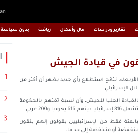
an
ت
تقارير ودراسات
مال وأعمال
رياضة
بدون سياسة
ا
قون في قيادة الجيش
1
بعاء، نتائج استطلاع رأي جديد يظهر أن أكثر من
ال الإسرائيلي.
2
ين لا يثقون بالقيادة العليا للجيش، وأن نسبة ثقتهم بالحكومة
 و200 عربي.
3
حسب ما أوردته صحيفة “معاريف” العبرية، فإن 26 بالمئة فقط من الإسرائيليين يقولون إنهم يثقون