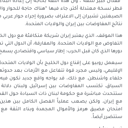
“فقدان كبير للثقة”، وأن هذه الثقة بحاجة إلى إعادة البن
قطر نسخة معتدلة أكثر، جاء فيها “هناك حاجة للحوار وا
الصيغتين تشيران إلى الاعتراف بضرورة إجراء حوار عربي م
نتائج المفاوضات بين إيران والولايات المتحدة.
هذا الموقف، الذي يعتبر إيران شريكة متكافئة مع دول الخ
التفاوض مع الولايات المتحدة. والمفارقة، أن الدول التي
دورها الذي كان قبل الحرب: إطار سياسي واقتصادي يسمح ل
سيعمل روبيو على إقناع دول الخليج بأن الولايات المتحدة
الإقليمي، وليس مجرد قوة تتفاعل مع الأزمات بعد حدوثها
حلفاء واشنطن. مع ذلك، قد يواجه واقع جديد تكون فيه
السياق، تكتسب المفاوضات بين إسرائيل ولبنان دلالة
ستتحدث مباشرة مع حكومة لبنان ذات السيادة حول القضايا
مع إيران. ولكن يصعب عملياً الفصل الكامل بين هذين 
امتحان مضيق هرمز والأموال المجمدة وبناء الثقة مع د
ستتضرر أيضاً.