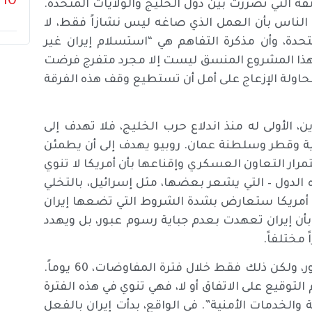
10
ثقة التي تضررت بين دول الخليج والولايات المتحدة.
ع الناس بأن العمل الذي صاغه ليس نشازاً فقط، لا
حدة، وأن مذكرة التفاهم هي “استسلام إيران غير
 هذا المشروع المنسق ليست إلا مجرد متفرج فرضت
اولة الإزعاج على أمل أن تستطيع وقف هذه الفرقة
ن، الأولى له منذ اندلاع حرب الخليج، فلا تهدف إلى
ية وقطر وسلطنة عمان. روبيو يهدف إلى أن يطمئن
مرار التعاون العسكري وإقناعها بأن أمريكا لا تنوي
الدول – التي يشعر بعضها، مثل إسرائيل، بالتخلي
 أن أمريكا ستعارض بشدة الشروط التي تضعها إيران
ن إيران تعهدت بعدم جباية رسوم عبور، بل ويهدد
مختلفاً.
حسب طهران، هي تعهدت بالفعل بعدم جباية رسوم عبور، ولكن ذلك فقط خلال فترة المفاوضات، 60 يوماً.
توقيع على الاتفاق أو لا، فهي تنوي في هذه الفترة
الخدمات الأمنية”. في الواقع، بدأت إيران بالفعل