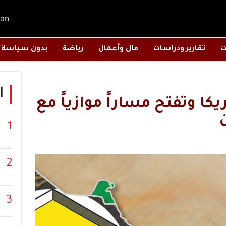
an
ت
تقارير ودراسات
مال وأعمال
رياضة
بدون سياسة
ا
يكا وتفتح مساراً موازياً مع
1
2
3