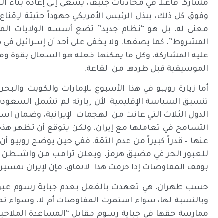
مشاركاً فاعلاً في محادثات جنيف، يسعى إلى إعادة بناء ال
وفوق كل ذلك، يبذل الرئيس الأمريكي جهوداً حثيثة لإقنا
معنى له، بل هو “نظام جديد” تضع أسسه الولايات المت
المشروط”، كما يصفها. ولا يخفى على أحد أن إسرائيل في
عليه المشاركة، وكل ما يمكنها فعله هو السعال بقوة ومح
الموسيقية قبل طردها من القاعة.
أما زيارة روبيو في هذا الأسبوع للإمارات والكويت والبحري
تنسيق السياسة الإقليمية، لأن زيارته لم تشمل السعود
الدول الثلاث التي عانت من الهجمات الإيرانية، وضمان است
التسامح في تعاملها مع إيران. ولكن يتوقع أن تظهر هذه 
عنها – قدراً كبيراً من عدم الثقة. ففي حين يوضح روبيو
للعبور الحر في مضيق هرمز، ويعلن ترامب من واشنطن بأ
بوقف المفاوضات إذا خرقت هذا الاتفاق، فإن لإيران تفسيراً 
وبالنسبة لها، سواء استمرت المفاوضات أم لا، وسواء تم ال
ممارسة حقها في جباية رسوم مقابل “المساعدة الملاحية و