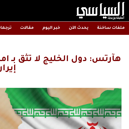
ملفات ساخنة
يحدث الآن
خبر اليوم
مقالات
ترجما
هآرتس: دول الخليج لا تثق بـ امر
إيران