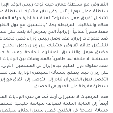
التفاوض مع سلطنة عمان، حيث توجه رئيس الوفد الإيراني
سلطنة عمان يوم الإثنين. وفي بيان مشترك لسلطنة عمان 
تشكيل “فريق عمل مشترك” لمناقشة إدارة حركة الملاح
هناك والتكاليف المرتبطة بها، “بالتنسيق مع دول الخل
فقط محوراً عمانياً – إيرانياً، الذي يفترض أنه يلتف على
ضد طموحات إيران؛ فقد وصل رئيس وزراء قطر، محمد عبد
لتشكيل طاقم تفاوض مشترك بين إيران ودول الخليج. و
مضيق هرمز، والتنسيق المشترك للملاحة، ومسألة جباي
مستقلة، لا علاقة لها ظاهرياً بالمفاوضات بين الولايات 
تحدد سلوك دول الخليج تجاه إيران في المستقبل. الأولى، 
على إيران فيما يتعلق بمسألة السيطرة الإدارية على مضيق 
الأفضل لدول الخليج أن تبادر إلى التوصل إلى اتفاق مع إي
سيطرة مفرطة على العبور في المضيق.
هذه الفرضيات لا تشير إلى أزمة ثقة في قدرة الولايات ال
أيضاً إلى الحاجة الملحة لصياغة سياسة خليجية مستقل
مسألة الملاحة في الخليج. فعلى سبيل المثال، سيتعين 