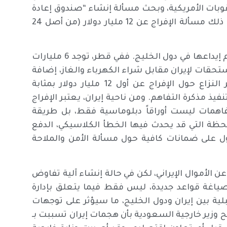
وبات الأمريكية، وبحث مسألة إنشاء “صندوق إعادة
الإعمار” بمبلغ 300 مليار دولار، الذي وُعدت به إيران، وقبل ذلك مسألة الإفراج عن 12 مليار دولار (من أصل 24
من المهم الإشارة إلى أن جزءاً كبيراً من الأموال الإيرانية تم إيداعها في دول الخليج. ففي قطر، توجد 6 مليارات
15 مليار دولار، التي هي مستحقات لإيران مقابل شراء الكهرباء والغاز، إضافة
إلى بضع مليارات تم إيداعها في بنوك الإمارات. ويعتبر النزاع حول الإفراج عن أول 12 مليار دولار بمثابة
فيذ مذكرة التفاهم. ومن ناحية إيران، يعتبر الإفراج
لتفاهمات ليست أوراقاً دبلوماسية فقط، بل طريقة
للحظة التي قد يحدث فيها الخطأ الكلاسيكي، الدفع
ل على ضمانات كافية حول مسألة الأمن والملاحة
ن الأموال الإيراني، لكن في حالة إنشاء آلية تفاوض
صياغة قواعد جديدة، ليس فقط فيما يتعلق بإدارة
لية بين إيران ودول الخليج، ما سيؤثر على توجهات
 وزير خارجية السعودية بأن هجمات إيران تسببت بـ