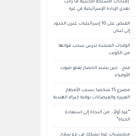
إمدادات الأسلحة الأجنبية ما زالت
تغذي الإبادة الإسرائيلية في غزة
القبض على 10 إسرائيليات عبرن الحدود
إلى لبنان
الولايات المتحدة تدرس سحب قواتها
من الكويت
فتح… حين يشتد الحصار يعلو صوت
الأوفياء
مصرع 15 شخصا بسبب الأمطار
الغزيرة والفيضانات بولاية كيرالا الهندية
“غزة أولاً… من النجاة إلى استعادة
الحياة”
ميليشيات غزة تشكك في نزع سلاح