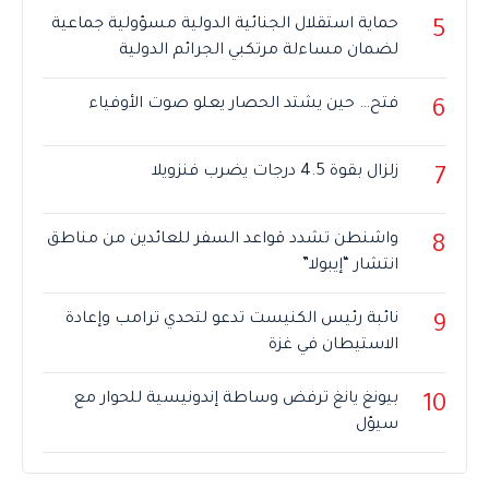
حماية استقلال الجنائية الدولية مسؤولية جماعية
5
لضمان مساءلة مرتكبي الجرائم الدولية
فتح… حين يشتد الحصار يعلو صوت الأوفياء
6
زلزال بقوة 4.5 درجات يضرب فنزويلا
7
واشنطن تشدد قواعد السفر للعائدين من مناطق
8
انتشار “إيبولا”
نائبة رئيس الكنيست تدعو لتحدي ترامب وإعادة
9
الاستيطان في غزة
بيونغ يانغ ترفض وساطة إندونيسية للحوار مع
10
سيؤل