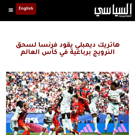
English
هاتريك ديمبلي يقود فرنسا لسحق
النرويج برباعية في كأس العالم